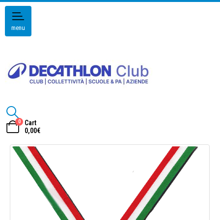
menu
0
Cart
0,00
€