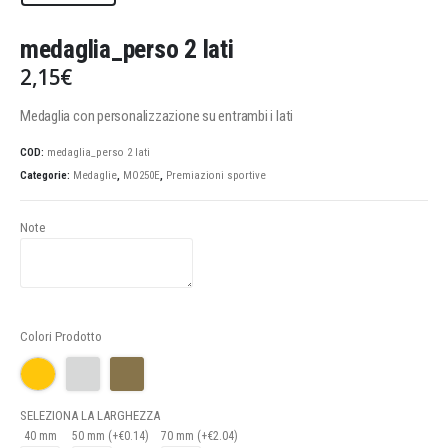
medaglia_perso 2 lati
2,15
€
Medaglia con personalizzazione su entrambi i lati
COD:
medaglia_perso 2 lati
Categorie:
Medaglie
,
MO250E
,
Premiazioni sportive
Note
Colori Prodotto
SELEZIONA LA LARGHEZZA
40 mm
50 mm (+€0.14)
70 mm (+€2.04)