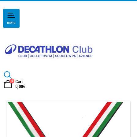
menu
0
Cart
0,00
€