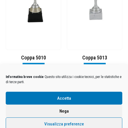
Coppa 5010
Coppa 5013
Visualizza
Visualizza
Informativa breve cookie
Questo sito utilizza i cookie tecnici, per le statistiche e
di terze parti.
Condizioni Generali di Utilizzo
-
Cookies
-
Privacy
Accetta
DECATHLON ITALIA S.r.l. Unipersonale - Viale Valassina, 268 - 20851 Lissone (MB) Cap. Soc.
Euro 12.500.000 i.v. - C.F. e Iscr. Reg. Imp. Monza e Brianza 02137480964 - R.E.A. MB-1370021 -
Nega
P.IVA. 11005760159 - Direzione e coordinamento art. 2497 C.C. DECATHLON SA, Villeneuve
D'Ascq, Francia Le foto dei prodotti presenti sul sito sono puramente esemplificative.
Visualizza preferenze