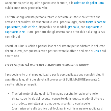
Competition per le squadre agonistiche di nuoto, e le
calottine da pallanuoto
,
sublimate e 100% personalizzabili
L’offerta abbigliamento personalizzato è dedicata a tutte le collettività che
cercano dei prodotti da rendere unici con i proprio loghi, come
tshirt
in
cotone
e
poliestere
,
polo
e
felpe
, disponibili nei modelli
girocollo
, con
cappuccio
e
cappuccio e zip
. Tutti i prodotti abbigliamento sono ordinabili dalla taglia 5/6
anni alla 2xl.
Decathlon Club si affida a partner leader del settore per soddisfare le richieste
dei sui clienti, per questo motivo potrai trovare le offerte dedicate di
Joma
sul
nostro sito.
ELEVATA QUALITÀ DI STAMPA E MASSIMO COMFORT DI GIOCO:
Il procedimento di stampa utilizzato per la personalizzazione completi club ti
garantisce la qualità più elevata. Il processo di SUBLIMAZIONE presenta 2
caratteristiche principali:
Trasferimento di alta qualità: l’immagine penetra letteralmente nello
strato superficiale del tessuto, consentendo in questo modo di ottenere
un prodotto perfettamente omogeneo a contatto con la pelle
(contrariamente alla tecnica del flocking, in cui l’immagine è applicata al