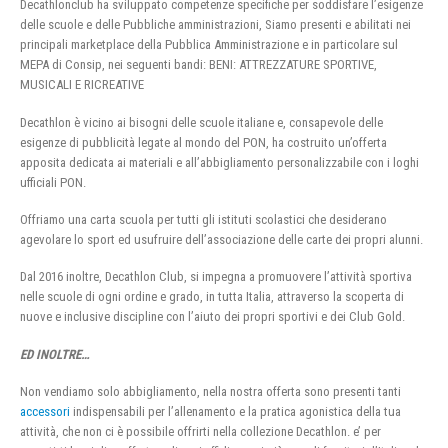
Decathlonclub ha sviluppato competenze specifiche per soddisfare l’esigenze
delle scuole e delle Pubbliche amministrazioni, Siamo presenti e abilitati nei
principali marketplace della Pubblica Amministrazione e in particolare sul
MEPA di Consip, nei seguenti bandi: BENI: ATTREZZATURE SPORTIVE,
MUSICALI E RICREATIVE
Decathlon è vicino ai bisogni delle scuole italiane e, consapevole delle
esigenze di pubblicità legate al mondo del PON, ha costruito un’offerta
apposita dedicata ai materiali e all’abbigliamento personalizzabile con i loghi
ufficiali PON.
Offriamo una carta scuola per tutti gli istituti scolastici che desiderano
agevolare lo sport ed usufruire dell’associazione delle carte dei propri alunni.
Dal 2016 inoltre, Decathlon Club, si impegna a promuovere l’attività sportiva
nelle scuole di ogni ordine e grado, in tutta Italia, attraverso la scoperta di
nuove e inclusive discipline con l’aiuto dei propri sportivi e dei Club Gold.
ED INOLTRE…
Non vendiamo solo abbigliamento, nella nostra offerta sono presenti tanti
accessori
indispensabili per l’allenamento e la pratica agonistica della tua
attività, che non ci è possibile offrirti nella collezione Decathlon. e’ per