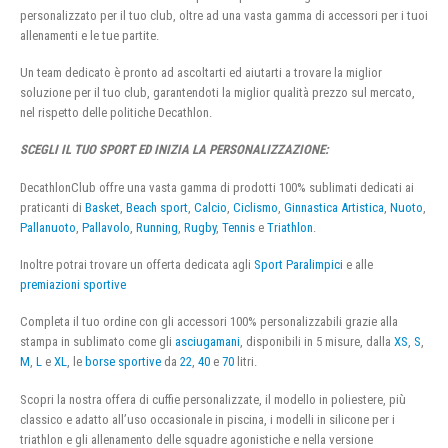
personalizzato per il tuo club, oltre ad una vasta gamma di accessori per i tuoi
allenamenti e le tue partite.
Un team dedicato è pronto ad ascoltarti ed aiutarti a trovare la miglior
soluzione per il tuo club, garantendoti la miglior qualità prezzo sul mercato,
nel rispetto delle politiche Decathlon.
SCEGLI IL TUO SPORT ED INIZIA LA PERSONALIZZAZIONE:
DecathlonClub offre una vasta gamma di prodotti 100% sublimati dedicati ai
praticanti di
Basket
,
Beach sport
,
Calcio
,
Ciclismo
,
Ginnastica Artistica
,
Nuoto
,
Pallanuoto
,
Pallavolo
,
Running
,
Rugby
,
Tennis
e
Triathlon
.
Inoltre potrai trovare un offerta dedicata agli
Sport Paralimpici
e alle
premiazioni sportive
Completa il tuo ordine con gli accessori 100% personalizzabili grazie alla
stampa in sublimato come gli
asciugamani
, disponibili in 5 misure, dalla
XS
,
S
,
M
,
L
e
XL
, le
borse sportive
da
22
,
40
e
70
litri.
Scopri la nostra offera di cuffie personalizzate, il modello in poliestere, più
classico e adatto all’uso occasionale in piscina, i modelli in silicone per i
triathlon e gli allenamento delle squadre agonistiche e nella versione