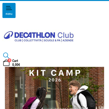
menu
0
Cart
0,00
€