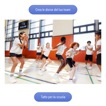
Crea le divise del tuo team
Tutto per la scuola