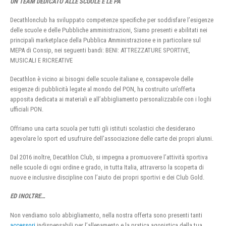
UN TEAM DEDICATO ALLE SCUOLE E LE PA
Decathlonclub ha sviluppato competenze specifiche per soddisfare l’esigenze
delle scuole e delle Pubbliche amministrazioni, Siamo presenti e abilitati nei
principali marketplace della Pubblica Amministrazione e in particolare sul
MEPA di Consip, nei seguenti bandi: BENI: ATTREZZATURE SPORTIVE,
MUSICALI E RICREATIVE
Decathlon è vicino ai bisogni delle scuole italiane e, consapevole delle
esigenze di pubblicità legate al mondo del PON, ha costruito un’offerta
apposita dedicata ai materiali e all’abbigliamento personalizzabile con i loghi
ufficiali PON.
Offriamo una carta scuola per tutti gli istituti scolastici che desiderano
agevolare lo sport ed usufruire dell’associazione delle carte dei propri alunni.
Dal 2016 inoltre, Decathlon Club, si impegna a promuovere l’attività sportiva
nelle scuole di ogni ordine e grado, in tutta Italia, attraverso la scoperta di
nuove e inclusive discipline con l’aiuto dei propri sportivi e dei Club Gold.
ED INOLTRE…
Non vendiamo solo abbigliamento, nella nostra offerta sono presenti tanti
accessori
indispensabili per l’allenamento e la pratica agonistica della tua