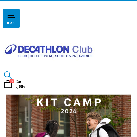
menu
0
Cart
0,00
€