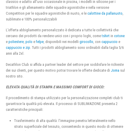
classico e adatto all’uso occasionale in piscina, i modelli in silicone per i
triathlon e gli allenamento delle squadre agonistiche e nella versione
Competition per le squadre agonistiche di nuoto, e le
calottine da pallanuoto
,
sublimate e 100% personalizzabili
L’offerta abbigliamento personalizzato è dedicata a tutte le collettività che
cercano dei prodotti da rendere unici con i proprio loghi, come
tshirt
in
cotone
e
poliestere
,
polo
e
felpe
, disponibili nei modelli
girocollo
, con
cappuccio
e
cappuccio e zip
. Tutti i prodotti abbigliamento sono ordinabili dalla taglia 5/6
anni alla 2xl.
Decathlon Club si affida a partner leader del settore per soddisfare le richieste
dei sui clienti, per questo motivo potrai trovare le offerte dedicate di
Joma
sul
nostro sito.
ELEVATA QUALITÀ DI STAMPA E MASSIMO COMFORT DI GIOCO:
Il procedimento di stampa utilizzato per la personalizzazione completi club ti
garantisce la qualità più elevata. Il processo di SUBLIMAZIONE presenta 2
caratteristiche principali:
Trasferimento di alta qualità: l’immagine penetra letteralmente nello
strato superficiale del tessuto, consentendo in questo modo di ottenere