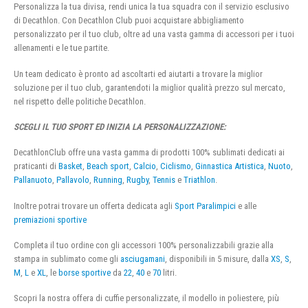
Personalizza la tua divisa, rendi unica la tua squadra con il servizio esclusivo
di Decathlon. Con Decathlon Club puoi acquistare abbigliamento
personalizzato per il tuo club, oltre ad una vasta gamma di accessori per i tuoi
allenamenti e le tue partite.
Un team dedicato è pronto ad ascoltarti ed aiutarti a trovare la miglior
soluzione per il tuo club, garantendoti la miglior qualità prezzo sul mercato,
nel rispetto delle politiche Decathlon.
SCEGLI IL TUO SPORT ED INIZIA LA PERSONALIZZAZIONE:
DecathlonClub offre una vasta gamma di prodotti 100% sublimati dedicati ai
praticanti di
Basket
,
Beach sport
,
Calcio
,
Ciclismo
,
Ginnastica Artistica
,
Nuoto
,
Pallanuoto
,
Pallavolo
,
Running
,
Rugby
,
Tennis
e
Triathlon
.
Inoltre potrai trovare un offerta dedicata agli
Sport Paralimpici
e alle
premiazioni sportive
Completa il tuo ordine con gli accessori 100% personalizzabili grazie alla
stampa in sublimato come gli
asciugamani
, disponibili in 5 misure, dalla
XS
,
S
,
M
,
L
e
XL
, le
borse sportive
da
22
,
40
e
70
litri.
Scopri la nostra offera di cuffie personalizzate, il modello in poliestere, più