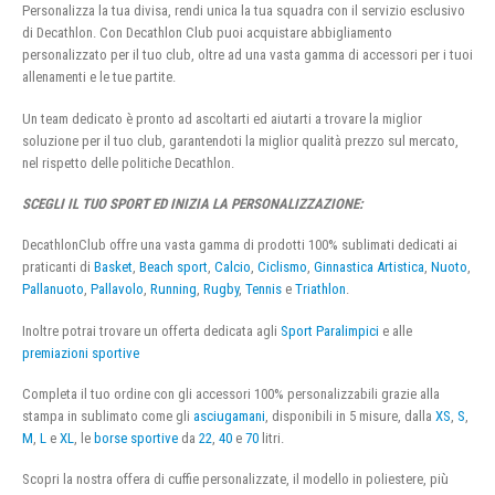
Personalizza la tua divisa, rendi unica la tua squadra con il servizio esclusivo
di Decathlon. Con Decathlon Club puoi acquistare abbigliamento
personalizzato per il tuo club, oltre ad una vasta gamma di accessori per i tuoi
allenamenti e le tue partite.
Un team dedicato è pronto ad ascoltarti ed aiutarti a trovare la miglior
soluzione per il tuo club, garantendoti la miglior qualità prezzo sul mercato,
nel rispetto delle politiche Decathlon.
SCEGLI IL TUO SPORT ED INIZIA LA PERSONALIZZAZIONE:
DecathlonClub offre una vasta gamma di prodotti 100% sublimati dedicati ai
praticanti di
Basket
,
Beach sport
,
Calcio
,
Ciclismo
,
Ginnastica Artistica
,
Nuoto
,
Pallanuoto
,
Pallavolo
,
Running
,
Rugby
,
Tennis
e
Triathlon
.
Inoltre potrai trovare un offerta dedicata agli
Sport Paralimpici
e alle
premiazioni sportive
Completa il tuo ordine con gli accessori 100% personalizzabili grazie alla
stampa in sublimato come gli
asciugamani
, disponibili in 5 misure, dalla
XS
,
S
,
M
,
L
e
XL
, le
borse sportive
da
22
,
40
e
70
litri.
Scopri la nostra offera di cuffie personalizzate, il modello in poliestere, più