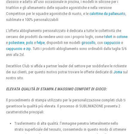
classico e adatto all’uso occasionale in piscina, i modelli in silicone per i
triathlon e gli allenamento delle squadre agonistiche e nella versione
Competition per le squadre agonistiche di nuoto, e le
calottine da pallanuoto
,
sublimate e 100% personalizzabili
L’offerta abbigliamento personalizzato è dedicata a tutte le collettività che
cercano dei prodotti da rendere unici con i proprio loghi, come
tshirt
in
cotone
e
poliestere
,
polo
e
felpe
, disponibili nei modelli
girocollo
, con
cappuccio
e
cappuccio e zip
. Tutti i prodotti abbigliamento sono ordinabili dalla taglia 5/6
anni alla 2xl.
Decathlon Club si affida a partner leader del settore per soddisfare le richieste
dei sui clienti, per questo motivo potrai trovare le offerte dedicate di
Joma
sul
nostro sito.
ELEVATA QUALITÀ DI STAMPA E MASSIMO COMFORT DI GIOCO:
Il procedimento di stampa utilizzato per la personalizzazione completi club ti
garantisce la qualità più elevata. Il processo di SUBLIMAZIONE presenta 2
caratteristiche principali:
Trasferimento di alta qualità: l’immagine penetra letteralmente nello
strato superficiale del tessuto, consentendo in questo modo di ottenere