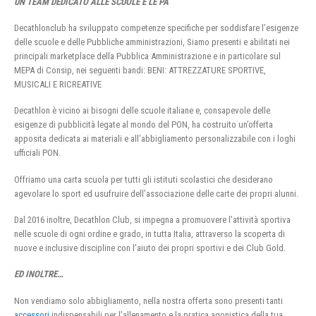
UN TEAM DEDICATO ALLE SCUOLE E LE PA
Decathlonclub ha sviluppato competenze specifiche per soddisfare l’esigenze
delle scuole e delle Pubbliche amministrazioni, Siamo presenti e abilitati nei
principali marketplace della Pubblica Amministrazione e in particolare sul
MEPA di Consip, nei seguenti bandi: BENI: ATTREZZATURE SPORTIVE,
MUSICALI E RICREATIVE
Decathlon è vicino ai bisogni delle scuole italiane e, consapevole delle
esigenze di pubblicità legate al mondo del PON, ha costruito un’offerta
apposita dedicata ai materiali e all’abbigliamento personalizzabile con i loghi
ufficiali PON.
Offriamo una carta scuola per tutti gli istituti scolastici che desiderano
agevolare lo sport ed usufruire dell’associazione delle carte dei propri alunni.
Dal 2016 inoltre, Decathlon Club, si impegna a promuovere l’attività sportiva
nelle scuole di ogni ordine e grado, in tutta Italia, attraverso la scoperta di
nuove e inclusive discipline con l’aiuto dei propri sportivi e dei Club Gold.
ED INOLTRE…
Non vendiamo solo abbigliamento, nella nostra offerta sono presenti tanti
accessori
indispensabili per l’allenamento e la pratica agonistica della tua