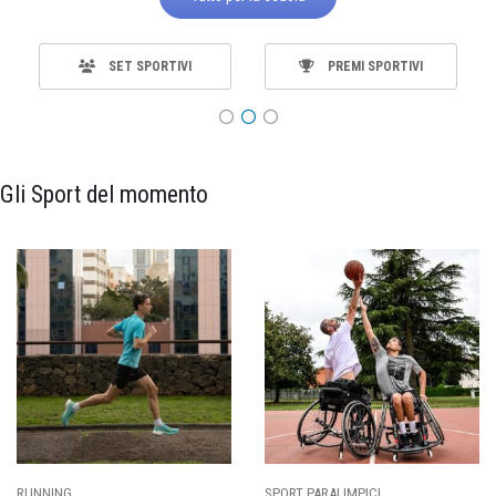
SET SPORTIVI
PREMI SPORTIVI
Gli Sport del momento
RT PARALIMPICI
CALCIO
BA