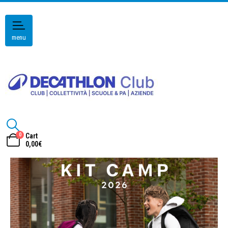
menu
0
Cart
0,00
€