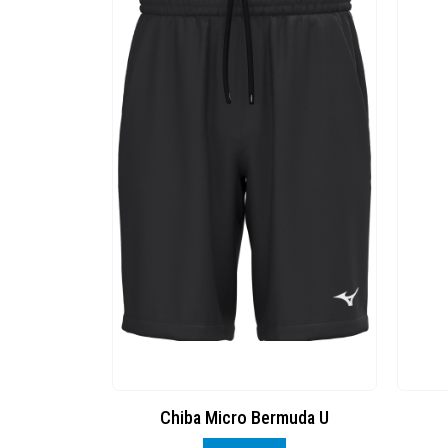
ket M
Chiba Micro Bermuda U