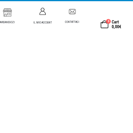
0
Cart
CONTATTACI
AREANEGOZI
IL MIO ACCOUNT
0,00
€