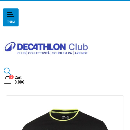
menu
0
Cart
0,00
€