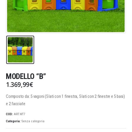
MODELLO “B”
1.369,99
€
Composto da: 5 vagoni (5 lati con 1 finestra, 5 lati con 2 finestre e 5 basi)
e 2 facciate
COD:
ART.WT7
Categoria:
Senza categoria