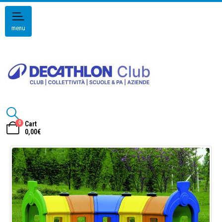
menu
0
Cart
0,00
€