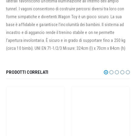
laterali favoriscono un’ottima illuminazione all’interno dell’ampio
tunnel. I vagoni consentono di costruire percorsi diversi tra loro con
forme simpatiche e divertenti.Wagon Toy è un gioco sicuro. La sua
base è affidabile e garantisce l’incolumità dei bambini. Il sistema ad
incastro e di aggancio rende il trenino stabile e on ne permette
l’apertura involontaria. È sicuro e in grado di supportare fino a 250 kg
(circa 10 bimbi). UNI EN 71-1/2/3 Misure: 324cm (l) x 70cm x 84cm (h)
PRODOTTI CORRELATI