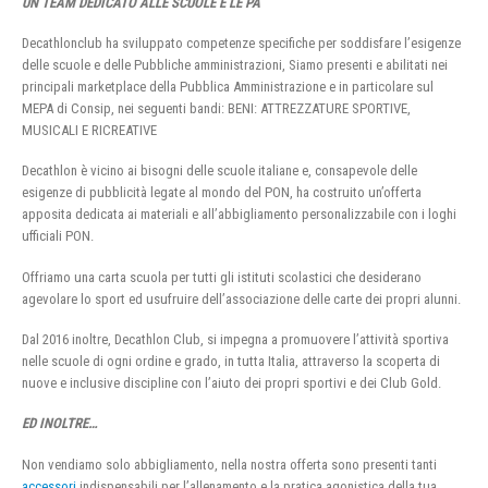
UN TEAM DEDICATO ALLE SCUOLE E LE PA
Decathlonclub ha sviluppato competenze specifiche per soddisfare l’esigenze
delle scuole e delle Pubbliche amministrazioni, Siamo presenti e abilitati nei
principali marketplace della Pubblica Amministrazione e in particolare sul
MEPA di Consip, nei seguenti bandi: BENI: ATTREZZATURE SPORTIVE,
MUSICALI E RICREATIVE
Decathlon è vicino ai bisogni delle scuole italiane e, consapevole delle
esigenze di pubblicità legate al mondo del PON, ha costruito un’offerta
apposita dedicata ai materiali e all’abbigliamento personalizzabile con i loghi
ufficiali PON.
Offriamo una carta scuola per tutti gli istituti scolastici che desiderano
agevolare lo sport ed usufruire dell’associazione delle carte dei propri alunni.
Dal 2016 inoltre, Decathlon Club, si impegna a promuovere l’attività sportiva
nelle scuole di ogni ordine e grado, in tutta Italia, attraverso la scoperta di
nuove e inclusive discipline con l’aiuto dei propri sportivi e dei Club Gold.
ED INOLTRE…
Non vendiamo solo abbigliamento, nella nostra offerta sono presenti tanti
accessori
indispensabili per l’allenamento e la pratica agonistica della tua