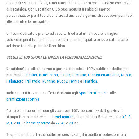
Personalizza la tua divisa, rendi unica la tua squadra con il servizio esclusivo
di Decathlon. Con Decathlon Club puoi acquistare abbigliamento
personalizzato per il tuo club, oltre ad una vasta gamma di accessori per i tuoi
allenamenti e le tue partite.
Un team dedicato è pronto ad ascoltarti ed aiutarti a trovare la miglior
soluzione per il tuo club, garantendoti la miglior qualità prezzo sul mercato,
nel rispetto delle politiche Decathlon.
SCEGLI IL TUO SPORT ED INIZIA LA PERSONALIZZAZIONE:
DecathlonClub offre una vasta gamma di prodotti 100% sublimati dedicati ai
praticanti di
Basket
,
Beach sport
,
Calcio
,
Ciclismo
,
Ginnastica Artistica
,
Nuoto
,
Pallanuoto
,
Pallavolo
,
Running
,
Rugby
,
Tennis
e
Triathlon
.
Inoltre potrai trovare un offerta dedicata agli
Sport Paralimpici
e alle
premiazioni sportive
Completa il tuo ordine con gli accessori 100% personalizzabili grazie alla
stampa in sublimato come gli
asciugamani
, disponibili in 5 misure, dalla
XS
,
S
,
M
,
L
e
XL
, le
borse sportive
da
22
,
40
e
70
litri.
Scopri la nostra offera di cuffie personalizzate, il modello in poliestere, più