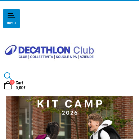
menu
0
Cart
0,00
€