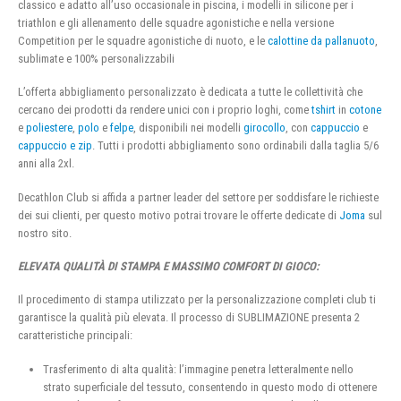
classico e adatto all’uso occasionale in piscina, i modelli in silicone per i
triathlon e gli allenamento delle squadre agonistiche e nella versione
Competition per le squadre agonistiche di nuoto, e le
calottine da pallanuoto
,
sublimate e 100% personalizzabili
L’offerta abbigliamento personalizzato è dedicata a tutte le collettività che
cercano dei prodotti da rendere unici con i proprio loghi, come
tshirt
in
cotone
e
poliestere
,
polo
e
felpe
, disponibili nei modelli
girocollo
, con
cappuccio
e
cappuccio e zip
. Tutti i prodotti abbigliamento sono ordinabili dalla taglia 5/6
anni alla 2xl.
Decathlon Club si affida a partner leader del settore per soddisfare le richieste
dei sui clienti, per questo motivo potrai trovare le offerte dedicate di
Joma
sul
nostro sito.
ELEVATA QUALITÀ DI STAMPA E MASSIMO COMFORT DI GIOCO:
Il procedimento di stampa utilizzato per la personalizzazione completi club ti
garantisce la qualità più elevata. Il processo di SUBLIMAZIONE presenta 2
caratteristiche principali:
Trasferimento di alta qualità: l’immagine penetra letteralmente nello
strato superficiale del tessuto, consentendo in questo modo di ottenere