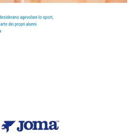
e desiderano agevolare lo sport,
arte dei propri alunni
a