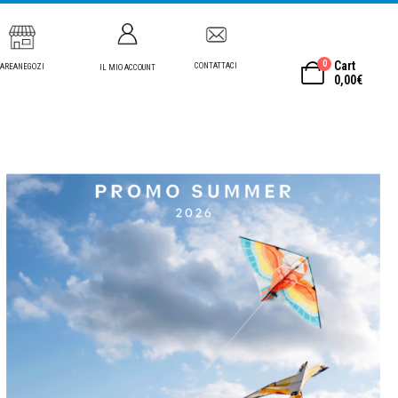
0
Cart
CONTATTACI
AREANEGOZI
IL MIO ACCOUNT
0,00
€