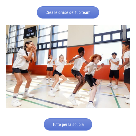
Crea le divise del tuo team
Tutto per la scuola