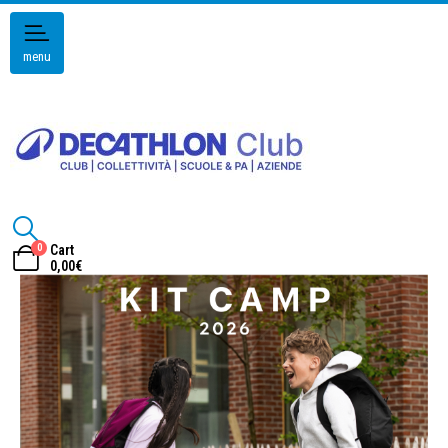
menu
0
Cart
0,00
€