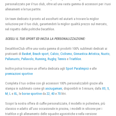
personalizzato per il tuo club, oltre ad una vasta gamma di accessori per i tuoi
allenamenti e le tue partite.
Un team dedicato è pronto ad ascoltarti ed aiutarti a trovare la miglior
soluzione per il tuo club, garantendoti la miglior qualità prezzo sul mercato,
nel rispetto delle politiche Decathlon.
SCEGLI IL TUO SPORT ED INIZIA LA PERSONALIZZAZIONE:
DecathlonClub offre una vasta gamma di prodotti 100% sublimati dedicati ai
praticanti di
Basket
,
Beach sport
,
Calcio
,
Ciclismo
,
Ginnastica Artistica
,
Nuoto
,
Pallanuoto
,
Pallavolo
,
Running
,
Rugby
,
Tennis
e
Triathlon
.
Inoltre potrai trovare un offerta dedicata agli
Sport Paralimpici
e alle
premiazioni sportive
Completa il tuo ordine con gli accessori 100% personalizzabili grazie alla
stampa in sublimato come gli
asciugamani
, disponibili in 5 misure, dalla
XS
,
S
,
M
,
L
e
XL
, le
borse sportive
da
22
,
40
e
70
litri.
Scopri la nostra offera di cuffie personalizzate, il modello in poliestere, più
classico e adatto all’uso occasionale in piscina, i modelli in silicone per i
triathlon e gli allenamento delle squadre agonistiche e nella versione