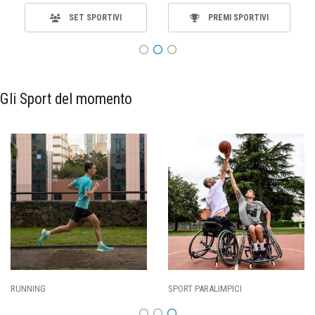
SET SPORTIVI
PREMI SPORTIVI
Gli Sport del momento
ING
SPORT PARALIMPICI
CALCI