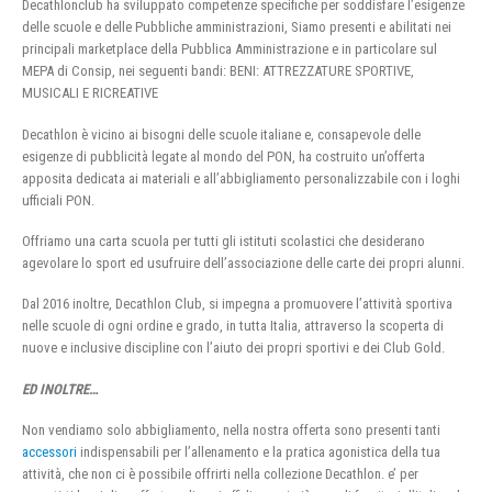
Decathlonclub ha sviluppato competenze specifiche per soddisfare l’esigenze
delle scuole e delle Pubbliche amministrazioni, Siamo presenti e abilitati nei
principali marketplace della Pubblica Amministrazione e in particolare sul
MEPA di Consip, nei seguenti bandi: BENI: ATTREZZATURE SPORTIVE,
MUSICALI E RICREATIVE
Decathlon è vicino ai bisogni delle scuole italiane e, consapevole delle
esigenze di pubblicità legate al mondo del PON, ha costruito un’offerta
apposita dedicata ai materiali e all’abbigliamento personalizzabile con i loghi
ufficiali PON.
Offriamo una carta scuola per tutti gli istituti scolastici che desiderano
agevolare lo sport ed usufruire dell’associazione delle carte dei propri alunni.
Dal 2016 inoltre, Decathlon Club, si impegna a promuovere l’attività sportiva
nelle scuole di ogni ordine e grado, in tutta Italia, attraverso la scoperta di
nuove e inclusive discipline con l’aiuto dei propri sportivi e dei Club Gold.
ED INOLTRE…
Non vendiamo solo abbigliamento, nella nostra offerta sono presenti tanti
accessori
indispensabili per l’allenamento e la pratica agonistica della tua
attività, che non ci è possibile offrirti nella collezione Decathlon. e’ per