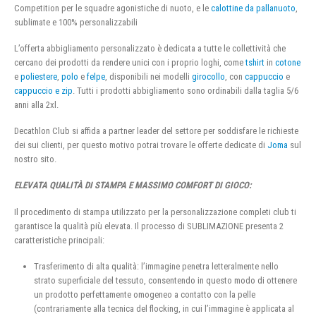
Competition per le squadre agonistiche di nuoto, e le
calottine da pallanuoto
,
sublimate e 100% personalizzabili
L’offerta abbigliamento personalizzato è dedicata a tutte le collettività che
cercano dei prodotti da rendere unici con i proprio loghi, come
tshirt
in
cotone
e
poliestere
,
polo
e
felpe
, disponibili nei modelli
girocollo
, con
cappuccio
e
cappuccio e zip
. Tutti i prodotti abbigliamento sono ordinabili dalla taglia 5/6
anni alla 2xl.
Decathlon Club si affida a partner leader del settore per soddisfare le richieste
dei sui clienti, per questo motivo potrai trovare le offerte dedicate di
Joma
sul
nostro sito.
ELEVATA QUALITÀ DI STAMPA E MASSIMO COMFORT DI GIOCO:
Il procedimento di stampa utilizzato per la personalizzazione completi club ti
garantisce la qualità più elevata. Il processo di SUBLIMAZIONE presenta 2
caratteristiche principali:
Trasferimento di alta qualità: l’immagine penetra letteralmente nello
strato superficiale del tessuto, consentendo in questo modo di ottenere
un prodotto perfettamente omogeneo a contatto con la pelle
(contrariamente alla tecnica del flocking, in cui l’immagine è applicata al