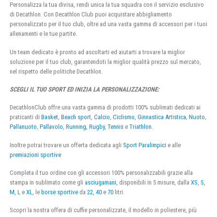
Personalizza la tua divisa, rendi unica la tua squadra con il servizio esclusivo
di Decathlon. Con Decathlon Club puoi acquistare abbigliamento
personalizzato per il tuo club, oltre ad una vasta gamma di accessori per i tuoi
allenamenti e le tue partite.
Un team dedicato è pronto ad ascoltarti ed aiutarti a trovare la miglior
soluzione per il tuo club, garantendoti la miglior qualità prezzo sul mercato,
nel rispetto delle politiche Decathlon.
SCEGLI IL TUO SPORT ED INIZIA LA PERSONALIZZAZIONE:
DecathlonClub offre una vasta gamma di prodotti 100% sublimati dedicati ai
praticanti di
Basket
,
Beach sport
,
Calcio
,
Ciclismo
,
Ginnastica Artistica
,
Nuoto
,
Pallanuoto
,
Pallavolo
,
Running
,
Rugby
,
Tennis
e
Triathlon
.
Inoltre potrai trovare un offerta dedicata agli
Sport Paralimpici
e alle
premiazioni sportive
Completa il tuo ordine con gli accessori 100% personalizzabili grazie alla
stampa in sublimato come gli
asciugamani
, disponibili in 5 misure, dalla
XS
,
S
,
M
,
L
e
XL
, le
borse sportive
da
22
,
40
e
70
litri.
Scopri la nostra offera di cuffie personalizzate, il modello in poliestere, più