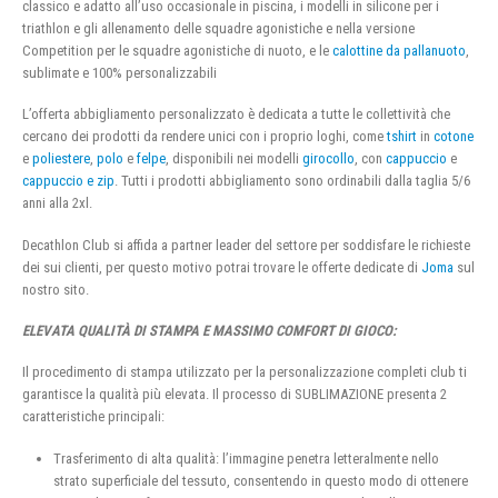
classico e adatto all’uso occasionale in piscina, i modelli in silicone per i
triathlon e gli allenamento delle squadre agonistiche e nella versione
Competition per le squadre agonistiche di nuoto, e le
calottine da pallanuoto
,
sublimate e 100% personalizzabili
L’offerta abbigliamento personalizzato è dedicata a tutte le collettività che
cercano dei prodotti da rendere unici con i proprio loghi, come
tshirt
in
cotone
e
poliestere
,
polo
e
felpe
, disponibili nei modelli
girocollo
, con
cappuccio
e
cappuccio e zip
. Tutti i prodotti abbigliamento sono ordinabili dalla taglia 5/6
anni alla 2xl.
Decathlon Club si affida a partner leader del settore per soddisfare le richieste
dei sui clienti, per questo motivo potrai trovare le offerte dedicate di
Joma
sul
nostro sito.
ELEVATA QUALITÀ DI STAMPA E MASSIMO COMFORT DI GIOCO:
Il procedimento di stampa utilizzato per la personalizzazione completi club ti
garantisce la qualità più elevata. Il processo di SUBLIMAZIONE presenta 2
caratteristiche principali:
Trasferimento di alta qualità: l’immagine penetra letteralmente nello
strato superficiale del tessuto, consentendo in questo modo di ottenere