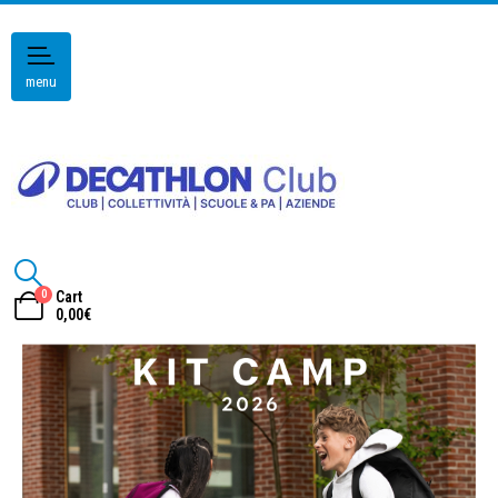
menu
0
Cart
0,00
€