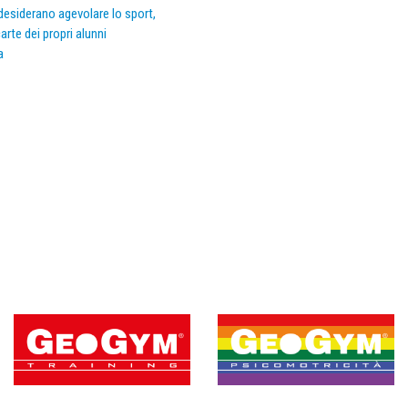
e desiderano agevolare lo sport,
arte dei propri alunni
a