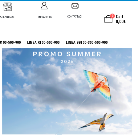
0
Cart
CONTATTACI
AREANEGOZI
IL MIO ACCOUNT
0,00
€
B100-500-900
LINEA R100-500-900
LINEA BB100-300-500-900