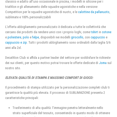
classico e adatto all’uso occasionale in piscina, i modelli in silicone per i
triathlon e gli allenamento delle squadre agonistiche e nella versione
Competition per le squadre agonistiche di nuoto, e le
calottine da pallanuoto
,
sublimate e 100% personalizzabili
L’offerta abbigliamento personalizzato è dedicata a tutte le collettività che
cercano dei prodotti da rendere unici con i proprio loghi, come
tshirt
in
cotone
e
poliestere
,
polo
e
felpe
, disponibili nei modelli
girocollo
, con
cappuccio
e
cappuccio e zip
. Tutti i prodotti abbigliamento sono ordinabili dalla taglia 5/6
anni alla 2xl.
Decathlon Club si affida a partner leader del settore per soddisfare le richieste
dei sui clienti, per questo motivo potrai trovare le offerte dedicate di
Joma
sul
nostro sito.
ELEVATA QUALITÀ DI STAMPA E MASSIMO COMFORT DI GIOCO:
Il procedimento di stampa utilizzato per la personalizzazione completi club ti
garantisce la qualità più elevata. Il processo di SUBLIMAZIONE presenta 2
caratteristiche principali:
Trasferimento di alta qualità: l’immagine penetra letteralmente nello
strato superficiale del tessuto, consentendo in questo modo di ottenere