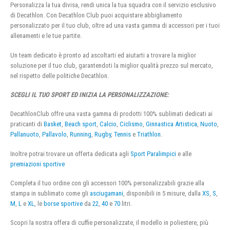
Personalizza la tua divisa, rendi unica la tua squadra con il servizio esclusivo
di Decathlon. Con Decathlon Club puoi acquistare abbigliamento
personalizzato per il tuo club, oltre ad una vasta gamma di accessori per i tuoi
allenamenti e le tue partite.
Un team dedicato è pronto ad ascoltarti ed aiutarti a trovare la miglior
soluzione per il tuo club, garantendoti la miglior qualità prezzo sul mercato,
nel rispetto delle politiche Decathlon.
SCEGLI IL TUO SPORT ED INIZIA LA PERSONALIZZAZIONE:
DecathlonClub offre una vasta gamma di prodotti 100% sublimati dedicati ai
praticanti di
Basket
,
Beach sport
,
Calcio
,
Ciclismo
,
Ginnastica Artistica
,
Nuoto
,
Pallanuoto
,
Pallavolo
,
Running
,
Rugby
,
Tennis
e
Triathlon
.
Inoltre potrai trovare un offerta dedicata agli
Sport Paralimpici
e alle
premiazioni sportive
Completa il tuo ordine con gli accessori 100% personalizzabili grazie alla
stampa in sublimato come gli
asciugamani
, disponibili in 5 misure, dalla
XS
,
S
,
M
,
L
e
XL
, le
borse sportive
da
22
,
40
e
70
litri.
Scopri la nostra offera di cuffie personalizzate, il modello in poliestere, più