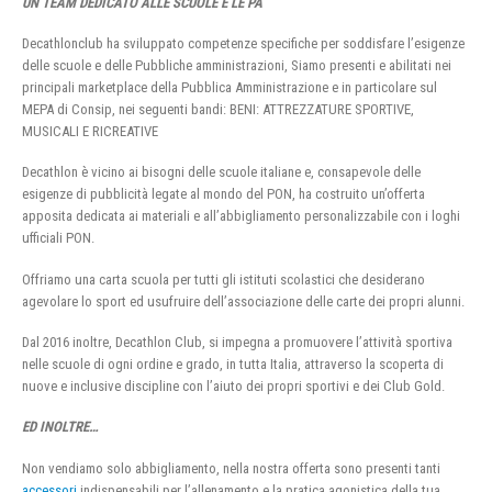
UN TEAM DEDICATO ALLE SCUOLE E LE PA
Decathlonclub ha sviluppato competenze specifiche per soddisfare l’esigenze
delle scuole e delle Pubbliche amministrazioni, Siamo presenti e abilitati nei
principali marketplace della Pubblica Amministrazione e in particolare sul
MEPA di Consip, nei seguenti bandi: BENI: ATTREZZATURE SPORTIVE,
MUSICALI E RICREATIVE
Decathlon è vicino ai bisogni delle scuole italiane e, consapevole delle
esigenze di pubblicità legate al mondo del PON, ha costruito un’offerta
apposita dedicata ai materiali e all’abbigliamento personalizzabile con i loghi
ufficiali PON.
Offriamo una carta scuola per tutti gli istituti scolastici che desiderano
agevolare lo sport ed usufruire dell’associazione delle carte dei propri alunni.
Dal 2016 inoltre, Decathlon Club, si impegna a promuovere l’attività sportiva
nelle scuole di ogni ordine e grado, in tutta Italia, attraverso la scoperta di
nuove e inclusive discipline con l’aiuto dei propri sportivi e dei Club Gold.
ED INOLTRE…
Non vendiamo solo abbigliamento, nella nostra offerta sono presenti tanti
accessori
indispensabili per l’allenamento e la pratica agonistica della tua