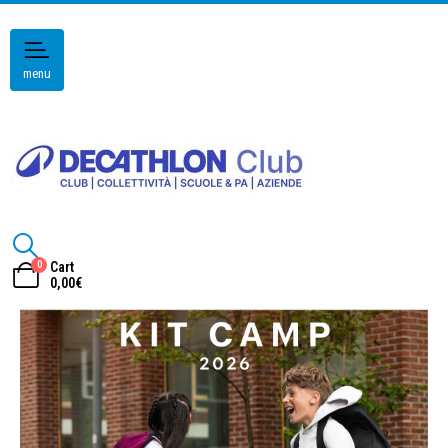
menu
0
Cart
0,00
€