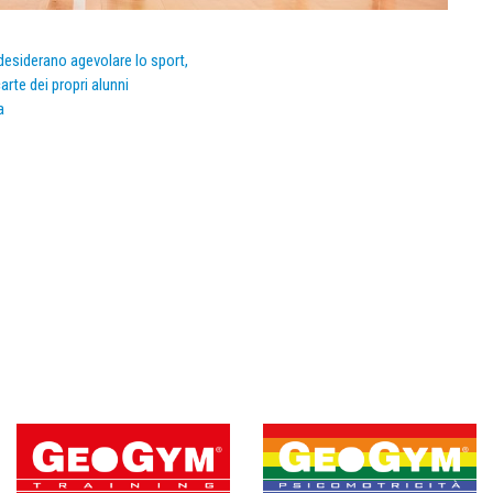
e desiderano agevolare lo sport,
arte dei propri alunni
a