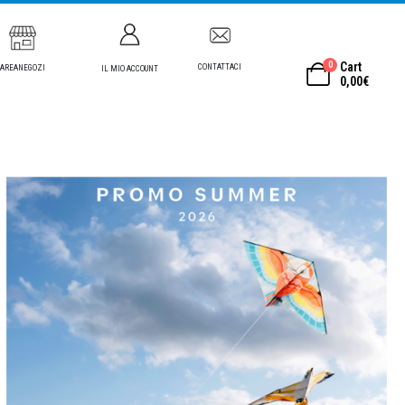
0
Cart
CONTATTACI
AREANEGOZI
IL MIO ACCOUNT
0,00
€