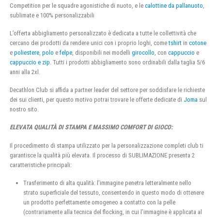
Competition per le squadre agonistiche di nuoto, e le
calottine da pallanuoto
,
sublimate e 100% personalizzabili
L’offerta abbigliamento personalizzato è dedicata a tutte le collettività che
cercano dei prodotti da rendere unici con i proprio loghi, come
tshirt
in
cotone
e
poliestere
,
polo
e
felpe
, disponibili nei modelli
girocollo
, con
cappuccio
e
cappuccio e zip
. Tutti i prodotti abbigliamento sono ordinabili dalla taglia 5/6
anni alla 2xl.
Decathlon Club si affida a partner leader del settore per soddisfare le richieste
dei sui clienti, per questo motivo potrai trovare le offerte dedicate di
Joma
sul
nostro sito.
ELEVATA QUALITÀ DI STAMPA E MASSIMO COMFORT DI GIOCO:
Il procedimento di stampa utilizzato per la personalizzazione completi club ti
garantisce la qualità più elevata. Il processo di SUBLIMAZIONE presenta 2
caratteristiche principali:
Trasferimento di alta qualità: l’immagine penetra letteralmente nello
strato superficiale del tessuto, consentendo in questo modo di ottenere
un prodotto perfettamente omogeneo a contatto con la pelle
(contrariamente alla tecnica del flocking, in cui l’immagine è applicata al