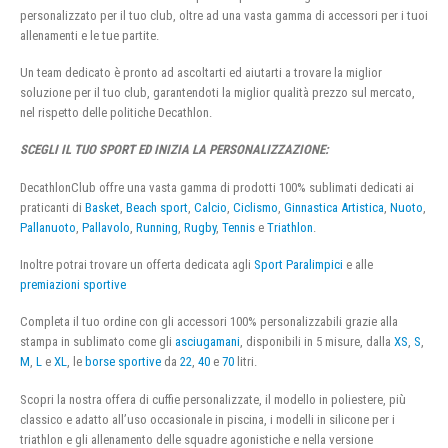
personalizzato per il tuo club, oltre ad una vasta gamma di accessori per i tuoi
allenamenti e le tue partite.
Un team dedicato è pronto ad ascoltarti ed aiutarti a trovare la miglior
soluzione per il tuo club, garantendoti la miglior qualità prezzo sul mercato,
nel rispetto delle politiche Decathlon.
SCEGLI IL TUO SPORT ED INIZIA LA PERSONALIZZAZIONE:
DecathlonClub offre una vasta gamma di prodotti 100% sublimati dedicati ai
praticanti di
Basket
,
Beach sport
,
Calcio
,
Ciclismo
,
Ginnastica Artistica
,
Nuoto
,
Pallanuoto
,
Pallavolo
,
Running
,
Rugby
,
Tennis
e
Triathlon
.
Inoltre potrai trovare un offerta dedicata agli
Sport Paralimpici
e alle
premiazioni sportive
Completa il tuo ordine con gli accessori 100% personalizzabili grazie alla
stampa in sublimato come gli
asciugamani
, disponibili in 5 misure, dalla
XS
,
S
,
M
,
L
e
XL
, le
borse sportive
da
22
,
40
e
70
litri.
Scopri la nostra offera di cuffie personalizzate, il modello in poliestere, più
classico e adatto all’uso occasionale in piscina, i modelli in silicone per i
triathlon e gli allenamento delle squadre agonistiche e nella versione