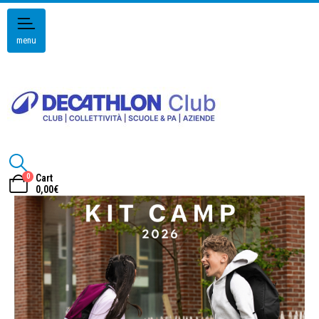
menu
0
Cart
0,00
€