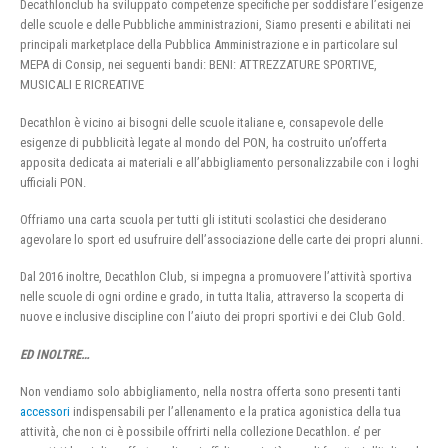
Decathlonclub ha sviluppato competenze specifiche per soddisfare l’esigenze
delle scuole e delle Pubbliche amministrazioni, Siamo presenti e abilitati nei
principali marketplace della Pubblica Amministrazione e in particolare sul
MEPA di Consip, nei seguenti bandi: BENI: ATTREZZATURE SPORTIVE,
MUSICALI E RICREATIVE
Decathlon è vicino ai bisogni delle scuole italiane e, consapevole delle
esigenze di pubblicità legate al mondo del PON, ha costruito un’offerta
apposita dedicata ai materiali e all’abbigliamento personalizzabile con i loghi
ufficiali PON.
Offriamo una carta scuola per tutti gli istituti scolastici che desiderano
agevolare lo sport ed usufruire dell’associazione delle carte dei propri alunni.
Dal 2016 inoltre, Decathlon Club, si impegna a promuovere l’attività sportiva
nelle scuole di ogni ordine e grado, in tutta Italia, attraverso la scoperta di
nuove e inclusive discipline con l’aiuto dei propri sportivi e dei Club Gold.
ED INOLTRE…
Non vendiamo solo abbigliamento, nella nostra offerta sono presenti tanti
accessori
indispensabili per l’allenamento e la pratica agonistica della tua
attività, che non ci è possibile offrirti nella collezione Decathlon. e’ per