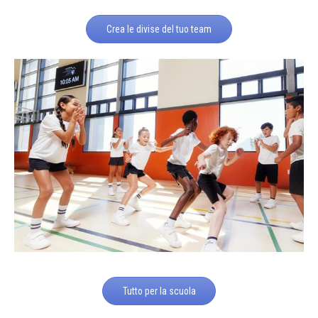
Crea le divise del tuo team
Tutto per la scuola