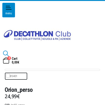
menu
0
Cart
0,00
€
Orion_perso
24,99
€
COD:
bs401_perso