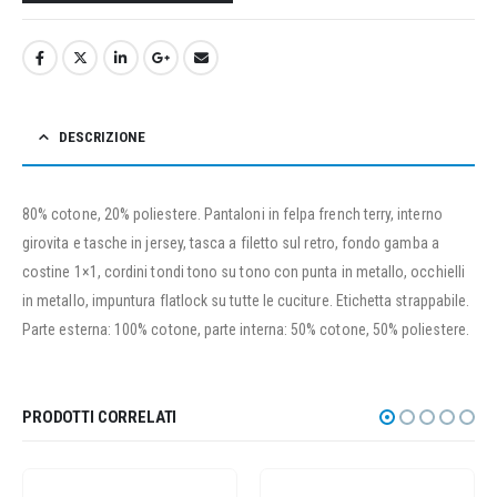
DESCRIZIONE
80% cotone, 20% poliestere. Pantaloni in felpa french terry, interno
girovita e tasche in jersey, tasca a filetto sul retro, fondo gamba a
costine 1×1, cordini tondi tono su tono con punta in metallo, occhielli
in metallo, impuntura flatlock su tutte le cuciture. Etichetta strappabile.
Parte esterna: 100% cotone, parte interna: 50% cotone, 50% poliestere.
PRODOTTI CORRELATI