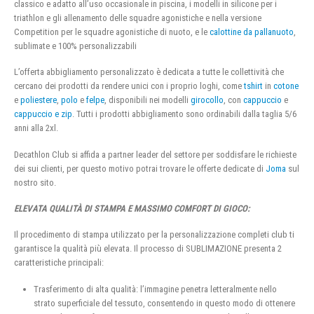
classico e adatto all’uso occasionale in piscina, i modelli in silicone per i
triathlon e gli allenamento delle squadre agonistiche e nella versione
Competition per le squadre agonistiche di nuoto, e le
calottine da pallanuoto
,
sublimate e 100% personalizzabili
L’offerta abbigliamento personalizzato è dedicata a tutte le collettività che
cercano dei prodotti da rendere unici con i proprio loghi, come
tshirt
in
cotone
e
poliestere
,
polo
e
felpe
, disponibili nei modelli
girocollo
, con
cappuccio
e
cappuccio e zip
. Tutti i prodotti abbigliamento sono ordinabili dalla taglia 5/6
anni alla 2xl.
Decathlon Club si affida a partner leader del settore per soddisfare le richieste
dei sui clienti, per questo motivo potrai trovare le offerte dedicate di
Joma
sul
nostro sito.
ELEVATA QUALITÀ DI STAMPA E MASSIMO COMFORT DI GIOCO:
Il procedimento di stampa utilizzato per la personalizzazione completi club ti
garantisce la qualità più elevata. Il processo di SUBLIMAZIONE presenta 2
caratteristiche principali:
Trasferimento di alta qualità: l’immagine penetra letteralmente nello
strato superficiale del tessuto, consentendo in questo modo di ottenere