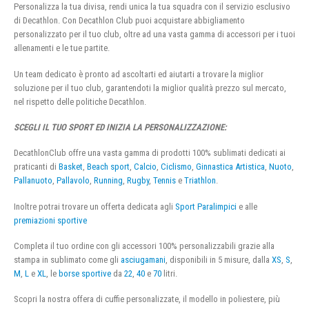
Personalizza la tua divisa, rendi unica la tua squadra con il servizio esclusivo
di Decathlon. Con Decathlon Club puoi acquistare abbigliamento
personalizzato per il tuo club, oltre ad una vasta gamma di accessori per i tuoi
allenamenti e le tue partite.
Un team dedicato è pronto ad ascoltarti ed aiutarti a trovare la miglior
soluzione per il tuo club, garantendoti la miglior qualità prezzo sul mercato,
nel rispetto delle politiche Decathlon.
SCEGLI IL TUO SPORT ED INIZIA LA PERSONALIZZAZIONE:
DecathlonClub offre una vasta gamma di prodotti 100% sublimati dedicati ai
praticanti di
Basket
,
Beach sport
,
Calcio
,
Ciclismo
,
Ginnastica Artistica
,
Nuoto
,
Pallanuoto
,
Pallavolo
,
Running
,
Rugby
,
Tennis
e
Triathlon
.
Inoltre potrai trovare un offerta dedicata agli
Sport Paralimpici
e alle
premiazioni sportive
Completa il tuo ordine con gli accessori 100% personalizzabili grazie alla
stampa in sublimato come gli
asciugamani
, disponibili in 5 misure, dalla
XS
,
S
,
M
,
L
e
XL
, le
borse sportive
da
22
,
40
e
70
litri.
Scopri la nostra offera di cuffie personalizzate, il modello in poliestere, più