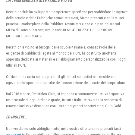
UN TEAM DEDICATO ALLE SCUOLE E LE PA
Decathlonclub ha sviluppato competenze specifiche per soddisfare l’esigenze
delle scuole e delle Pubbliche amministrazioni, Siamo presenti e abilitati nei
principali marketplace della Pubblica Amministrazione e in particolare sul
MEPA di Consip, nei seguenti bandi: BENI: ATTREZZATURE SPORTIVE,
MUSICALI E RICREATIVE
Decathlon è vicino ai bisogni delle scuole italiane e, consapevole delle
esigenze di pubblicità legate al mondo del PON, ha costruito un’offerta
apposita dedicata ai materiali e all’abbigliamento personalizzabile con i loghi
ufficiali PON.
Offriamo una carta scuola per tutti gli istituti scolastici che desiderano
agevolare lo sport ed usufruire dell’associazione delle carte dei propri alunni.
Dal 2016 inoltre, Decathlon Club, si impegna a promuovere l’attività sportiva
nelle scuole di ogni ordine e grado, in tutta Italia, attraverso la scoperta di
nuove e inclusive discipline con l’aiuto dei propri sportivi e dei Club Gold.
ED INOLTRE…
Non vendiamo solo abbigliamento, nella nostra offerta sono presenti tanti
accessori
indispensabili per l’allenamento e la pratica agonistica della tua