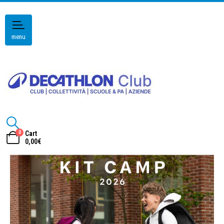
menu
0
Cart
0,00
€