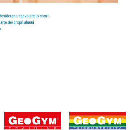
e desiderano agevolare lo sport,
arte dei propri alunni
a