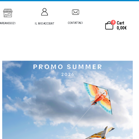
0
Cart
CONTATTACI
AREANEGOZI
IL MIO ACCOUNT
0,00
€