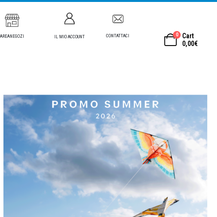
0
Cart
CONTATTACI
AREANEGOZI
IL MIO ACCOUNT
0,00
€