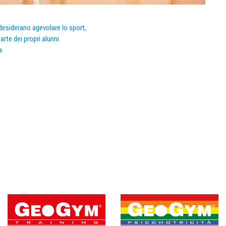
e desiderano agevolare lo sport,
arte dei propri alunni
a