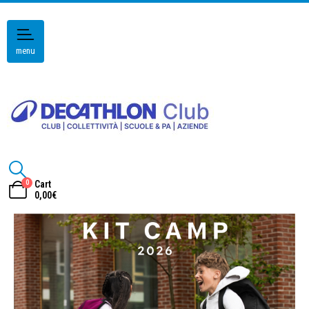
menu
0
Cart
0,00
€