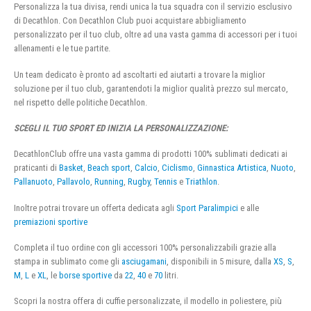
Personalizza la tua divisa, rendi unica la tua squadra con il servizio esclusivo
di Decathlon. Con Decathlon Club puoi acquistare abbigliamento
personalizzato per il tuo club, oltre ad una vasta gamma di accessori per i tuoi
allenamenti e le tue partite.
Un team dedicato è pronto ad ascoltarti ed aiutarti a trovare la miglior
soluzione per il tuo club, garantendoti la miglior qualità prezzo sul mercato,
nel rispetto delle politiche Decathlon.
SCEGLI IL TUO SPORT ED INIZIA LA PERSONALIZZAZIONE:
DecathlonClub offre una vasta gamma di prodotti 100% sublimati dedicati ai
praticanti di
Basket
,
Beach sport
,
Calcio
,
Ciclismo
,
Ginnastica Artistica
,
Nuoto
,
Pallanuoto
,
Pallavolo
,
Running
,
Rugby
,
Tennis
e
Triathlon
.
Inoltre potrai trovare un offerta dedicata agli
Sport Paralimpici
e alle
premiazioni sportive
Completa il tuo ordine con gli accessori 100% personalizzabili grazie alla
stampa in sublimato come gli
asciugamani
, disponibili in 5 misure, dalla
XS
,
S
,
M
,
L
e
XL
, le
borse sportive
da
22
,
40
e
70
litri.
Scopri la nostra offera di cuffie personalizzate, il modello in poliestere, più