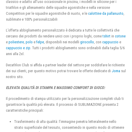
classico e adatto all’uso occasionale in piscina, i modelli in silicone per i
triathlon e gli allenamento delle squadre agonistiche e nella versione
Competition per le squadre agonistiche di nuoto, e le
calottine da pallanuoto
,
sublimate e 100% personalizzabili
L’offerta abbigliamento personalizzato è dedicata a tutte le collettività che
cercano dei prodotti da rendere unici con i proprio loghi, come
tshirt
in
cotone
e
poliestere
,
polo
e
felpe
, disponibili nei modelli
girocollo
, con
cappuccio
e
cappuccio e zip
. Tutti i prodotti abbigliamento sono ordinabili dalla taglia 5/6
anni alla 2xl.
Decathlon Club si affida a partner leader del settore per soddisfare le richieste
dei sui clienti, per questo motivo potrai trovare le offerte dedicate di
Joma
sul
nostro sito.
ELEVATA QUALITÀ DI STAMPA E MASSIMO COMFORT DI GIOCO:
Il procedimento di stampa utilizzato per la personalizzazione completi club ti
garantisce la qualità più elevata. Il processo di SUBLIMAZIONE presenta 2
caratteristiche principali:
Trasferimento di alta qualità: l’immagine penetra letteralmente nello
strato superficiale del tessuto, consentendo in questo modo di ottenere