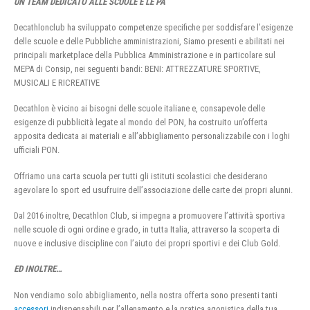
UN TEAM DEDICATO ALLE SCUOLE E LE PA
Decathlonclub ha sviluppato competenze specifiche per soddisfare l’esigenze
delle scuole e delle Pubbliche amministrazioni, Siamo presenti e abilitati nei
principali marketplace della Pubblica Amministrazione e in particolare sul
MEPA di Consip, nei seguenti bandi: BENI: ATTREZZATURE SPORTIVE,
MUSICALI E RICREATIVE
Decathlon è vicino ai bisogni delle scuole italiane e, consapevole delle
esigenze di pubblicità legate al mondo del PON, ha costruito un’offerta
apposita dedicata ai materiali e all’abbigliamento personalizzabile con i loghi
ufficiali PON.
Offriamo una carta scuola per tutti gli istituti scolastici che desiderano
agevolare lo sport ed usufruire dell’associazione delle carte dei propri alunni.
Dal 2016 inoltre, Decathlon Club, si impegna a promuovere l’attività sportiva
nelle scuole di ogni ordine e grado, in tutta Italia, attraverso la scoperta di
nuove e inclusive discipline con l’aiuto dei propri sportivi e dei Club Gold.
ED INOLTRE…
Non vendiamo solo abbigliamento, nella nostra offerta sono presenti tanti
accessori
indispensabili per l’allenamento e la pratica agonistica della tua