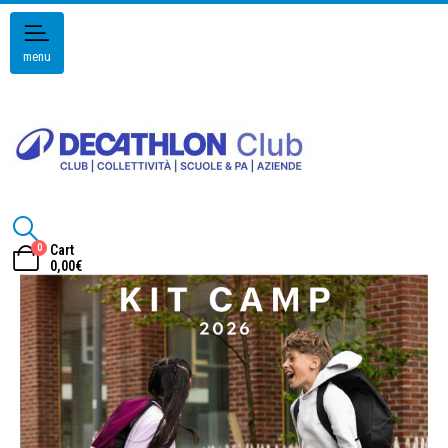
menu
0
Cart
0,00
€