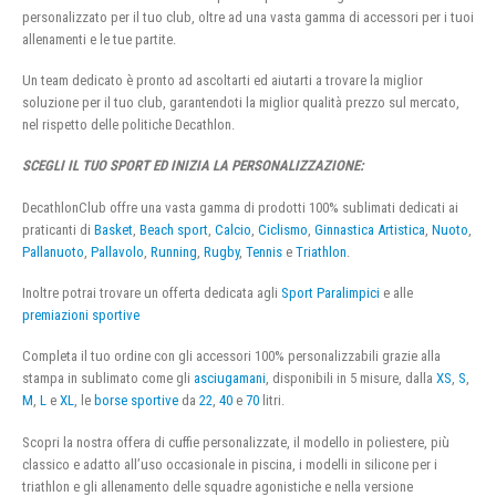
personalizzato per il tuo club, oltre ad una vasta gamma di accessori per i tuoi
allenamenti e le tue partite.
Un team dedicato è pronto ad ascoltarti ed aiutarti a trovare la miglior
soluzione per il tuo club, garantendoti la miglior qualità prezzo sul mercato,
nel rispetto delle politiche Decathlon.
SCEGLI IL TUO SPORT ED INIZIA LA PERSONALIZZAZIONE:
DecathlonClub offre una vasta gamma di prodotti 100% sublimati dedicati ai
praticanti di
Basket
,
Beach sport
,
Calcio
,
Ciclismo
,
Ginnastica Artistica
,
Nuoto
,
Pallanuoto
,
Pallavolo
,
Running
,
Rugby
,
Tennis
e
Triathlon
.
Inoltre potrai trovare un offerta dedicata agli
Sport Paralimpici
e alle
premiazioni sportive
Completa il tuo ordine con gli accessori 100% personalizzabili grazie alla
stampa in sublimato come gli
asciugamani
, disponibili in 5 misure, dalla
XS
,
S
,
M
,
L
e
XL
, le
borse sportive
da
22
,
40
e
70
litri.
Scopri la nostra offera di cuffie personalizzate, il modello in poliestere, più
classico e adatto all’uso occasionale in piscina, i modelli in silicone per i
triathlon e gli allenamento delle squadre agonistiche e nella versione