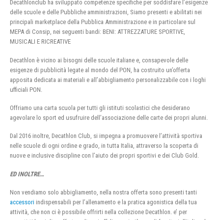
Decathlonclub ha sviluppato competenze specifiche per soddisfare l’esigenze
delle scuole e delle Pubbliche amministrazioni, Siamo presenti e abilitati nei
principali marketplace della Pubblica Amministrazione e in particolare sul
MEPA di Consip, nei seguenti bandi: BENI: ATTREZZATURE SPORTIVE,
MUSICALI E RICREATIVE
Decathlon è vicino ai bisogni delle scuole italiane e, consapevole delle
esigenze di pubblicità legate al mondo del PON, ha costruito un’offerta
apposita dedicata ai materiali e all’abbigliamento personalizzabile con i loghi
ufficiali PON.
Offriamo una carta scuola per tutti gli istituti scolastici che desiderano
agevolare lo sport ed usufruire dell’associazione delle carte dei propri alunni.
Dal 2016 inoltre, Decathlon Club, si impegna a promuovere l’attività sportiva
nelle scuole di ogni ordine e grado, in tutta Italia, attraverso la scoperta di
nuove e inclusive discipline con l’aiuto dei propri sportivi e dei Club Gold.
ED INOLTRE…
Non vendiamo solo abbigliamento, nella nostra offerta sono presenti tanti
accessori
indispensabili per l’allenamento e la pratica agonistica della tua
attività, che non ci è possibile offrirti nella collezione Decathlon. e’ per