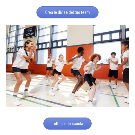
Crea le divise del tuo team
Tutto per la scuola