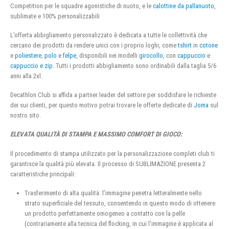
Competition per le squadre agonistiche di nuoto, e le
calottine da pallanuoto
,
sublimate e 100% personalizzabili
L’offerta abbigliamento personalizzato è dedicata a tutte le collettività che
cercano dei prodotti da rendere unici con i proprio loghi, come
tshirt
in
cotone
e
poliestere
,
polo
e
felpe
, disponibili nei modelli
girocollo
, con
cappuccio
e
cappuccio e zip
. Tutti i prodotti abbigliamento sono ordinabili dalla taglia 5/6
anni alla 2xl.
Decathlon Club si affida a partner leader del settore per soddisfare le richieste
dei sui clienti, per questo motivo potrai trovare le offerte dedicate di
Joma
sul
nostro sito.
ELEVATA QUALITÀ DI STAMPA E MASSIMO COMFORT DI GIOCO:
Il procedimento di stampa utilizzato per la personalizzazione completi club ti
garantisce la qualità più elevata. Il processo di SUBLIMAZIONE presenta 2
caratteristiche principali:
Trasferimento di alta qualità: l’immagine penetra letteralmente nello
strato superficiale del tessuto, consentendo in questo modo di ottenere
un prodotto perfettamente omogeneo a contatto con la pelle
(contrariamente alla tecnica del flocking, in cui l’immagine è applicata al