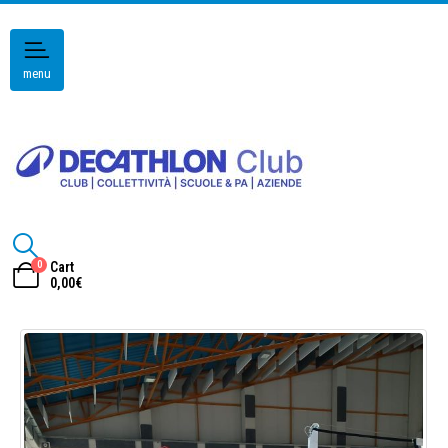
menu
0
Cart
0,00
€