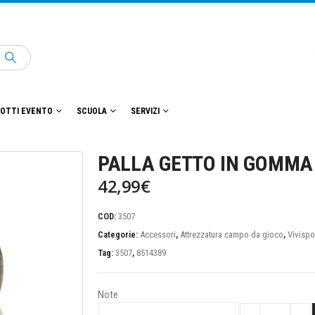
OTTI EVENTO
SCUOLA
SERVIZI
PALLA GETTO IN GOMMA
42,99
€
COD:
3507
Categorie:
Accessori
,
Attrezzatura campo da gioco
,
Vivispo
Tag:
3507
,
8514389
Note