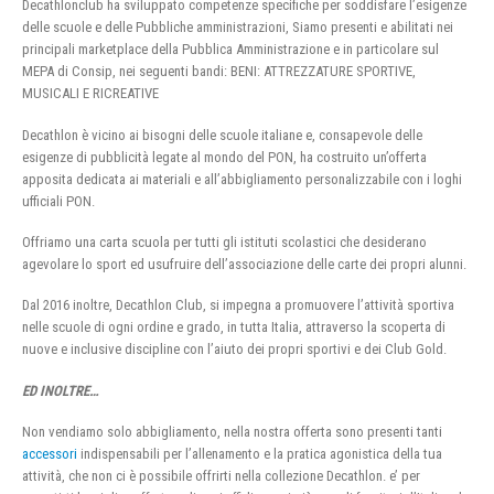
Decathlonclub ha sviluppato competenze specifiche per soddisfare l’esigenze
delle scuole e delle Pubbliche amministrazioni, Siamo presenti e abilitati nei
principali marketplace della Pubblica Amministrazione e in particolare sul
MEPA di Consip, nei seguenti bandi: BENI: ATTREZZATURE SPORTIVE,
MUSICALI E RICREATIVE
Decathlon è vicino ai bisogni delle scuole italiane e, consapevole delle
esigenze di pubblicità legate al mondo del PON, ha costruito un’offerta
apposita dedicata ai materiali e all’abbigliamento personalizzabile con i loghi
ufficiali PON.
Offriamo una carta scuola per tutti gli istituti scolastici che desiderano
agevolare lo sport ed usufruire dell’associazione delle carte dei propri alunni.
Dal 2016 inoltre, Decathlon Club, si impegna a promuovere l’attività sportiva
nelle scuole di ogni ordine e grado, in tutta Italia, attraverso la scoperta di
nuove e inclusive discipline con l’aiuto dei propri sportivi e dei Club Gold.
ED INOLTRE…
Non vendiamo solo abbigliamento, nella nostra offerta sono presenti tanti
accessori
indispensabili per l’allenamento e la pratica agonistica della tua
attività, che non ci è possibile offrirti nella collezione Decathlon. e’ per