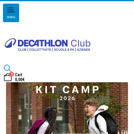
menu
0
Cart
0,00
€