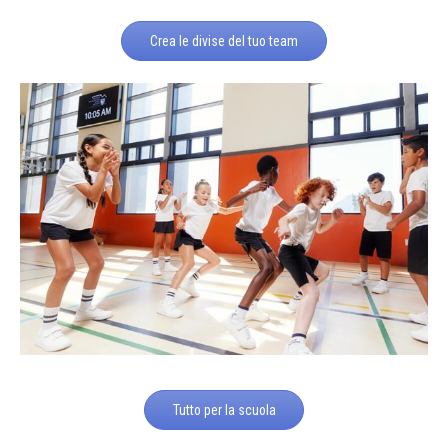
Crea le divise del tuo team
Tutto per la scuola