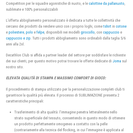
Competition per le squadre agonistiche di nuoto, e le
calottine da pallanuoto
,
sublimate e 100% personalizzabili
L’offerta abbigliamento personalizzato è dedicata a tutte le collettività che
cercano dei prodotti da rendere unici con i proprio loghi, come
tshirt
in
cotone
e
poliestere
,
polo
e
felpe
, disponibili nei modelli
girocollo
, con
cappuccio
e
cappuccio e zip
. Tutti i prodotti abbigliamento sono ordinabili dalla taglia 5/6
anni alla 2xl.
Decathlon Club si affida a partner leader del settore per soddisfare le richieste
dei sui clienti, per questo motivo potrai trovare le offerte dedicate di
Joma
sul
nostro sito.
ELEVATA QUALITÀ DI STAMPA E MASSIMO COMFORT DI GIOCO:
Il procedimento di stampa utilizzato per la personalizzazione completi club ti
garantisce la qualità più elevata. Il processo di SUBLIMAZIONE presenta 2
caratteristiche principali:
Trasferimento di alta qualità: l’immagine penetra letteralmente nello
strato superficiale del tessuto, consentendo in questo modo di ottenere
un prodotto perfettamente omogeneo a contatto con la pelle
(contrariamente alla tecnica del flocking, in cui l’immagine è applicata al