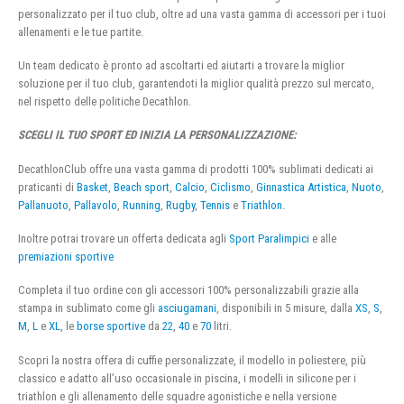
personalizzato per il tuo club, oltre ad una vasta gamma di accessori per i tuoi
allenamenti e le tue partite.
Un team dedicato è pronto ad ascoltarti ed aiutarti a trovare la miglior
soluzione per il tuo club, garantendoti la miglior qualità prezzo sul mercato,
nel rispetto delle politiche Decathlon.
SCEGLI IL TUO SPORT ED INIZIA LA PERSONALIZZAZIONE:
DecathlonClub offre una vasta gamma di prodotti 100% sublimati dedicati ai
praticanti di
Basket
,
Beach sport
,
Calcio
,
Ciclismo
,
Ginnastica Artistica
,
Nuoto
,
Pallanuoto
,
Pallavolo
,
Running
,
Rugby
,
Tennis
e
Triathlon
.
Inoltre potrai trovare un offerta dedicata agli
Sport Paralimpici
e alle
premiazioni sportive
Completa il tuo ordine con gli accessori 100% personalizzabili grazie alla
stampa in sublimato come gli
asciugamani
, disponibili in 5 misure, dalla
XS
,
S
,
M
,
L
e
XL
, le
borse sportive
da
22
,
40
e
70
litri.
Scopri la nostra offera di cuffie personalizzate, il modello in poliestere, più
classico e adatto all’uso occasionale in piscina, i modelli in silicone per i
triathlon e gli allenamento delle squadre agonistiche e nella versione