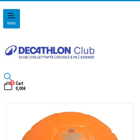
menu
0
Cart
0,00
€