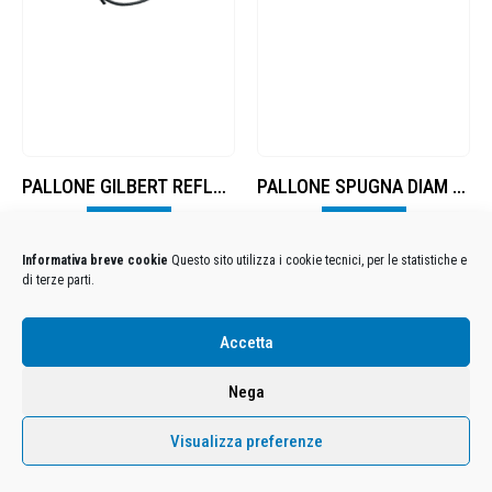
PALLONE GILBERT REFLEX TRAINER
PALLONE SPUGNA DIAM 20 CM
Visualizza
Visualizza
Informativa breve cookie
Questo sito utilizza i cookie tecnici, per le statistiche e
di terze parti.
Condizioni Generali di Utilizzo
-
Cookies
-
Privacy
Accetta
DECATHLON ITALIA S.r.l. Unipersonale - Viale Valassina, 268 - 20851 Lissone (MB) Cap. Soc.
Euro 12.500.000 i.v. - C.F. e Iscr. Reg. Imp. Monza e Brianza 02137480964 - R.E.A. MB-1370021 -
Nega
P.IVA. 11005760159 - Direzione e coordinamento art. 2497 C.C. DECATHLON SA, Villeneuve
D'Ascq, Francia Le foto dei prodotti presenti sul sito sono puramente esemplificative.
Visualizza preferenze