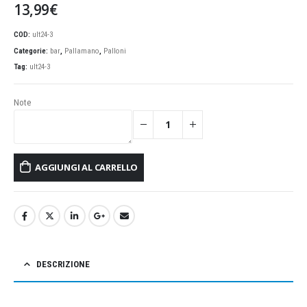
13,99
€
COD:
ult24-3
Categorie:
bar
,
Pallamano
,
Palloni
Tag:
ult24-3
Note
AGGIUNGI AL CARRELLO
DESCRIZIONE