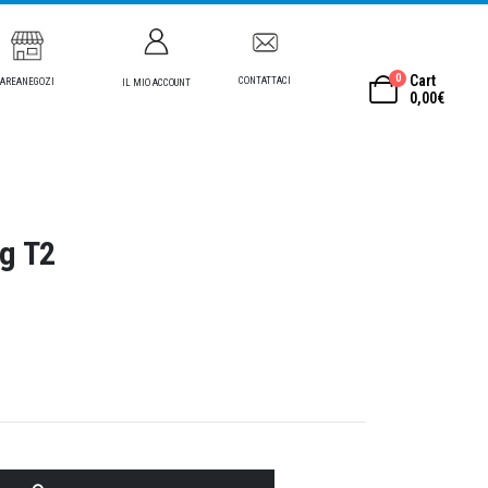
0
Cart
CONTATTACI
AREANEGOZI
IL MIO ACCOUNT
0,00
€
ng T2