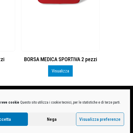
zi
BORSA MEDICA SPORTIVA 2 pezzi
Mini pa
Visualizza
breve cookie
Questo sito utilizza i cookie tecnici, per le statistiche e di terze parti.
MB-1370021 - P.IVA. 11005760159 - Direzione e coordinamento art. 2497 C.C. DECATHLON SA,
ive.
ccetta
Nega
Visualizza preferenze