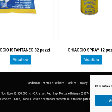
CCIO ISTANTANEO 32 pezzi
GHIACCIO SPRAY 12 pez
Visualizza
Visualizza
Condizioni Generali di Utilizzo
-
Cookies
-
Privacy
Informativa 
 Soc. Euro 12.500.000 i.v. - C.F. e Iscr. Reg. Imp. Monza e Brianza 02137480964 - R.E.A. 
illeneuve D'Ascq, Francia Le foto dei prodotti presenti sul sito sono puramente esemplificat
A