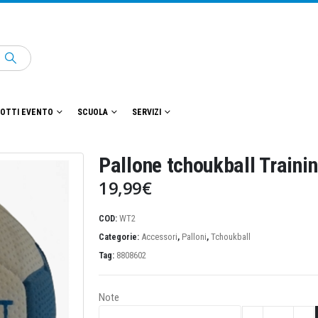
OTTI EVENTO
SCUOLA
SERVIZI
Pallone tchoukball Traini
19,99
€
COD:
WT2
Categorie:
Accessori
,
Palloni
,
Tchoukball
Tag:
8808602
Note