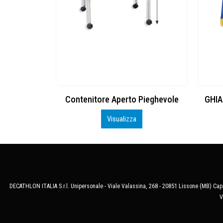
e
Contenitore Aperto Pieghevole
GHIA
Visualizza
DECATHLON ITALIA S.r.l. Unipersonale - Viale Valassina, 268 - 20851 Lissone (MB) Cap.
V