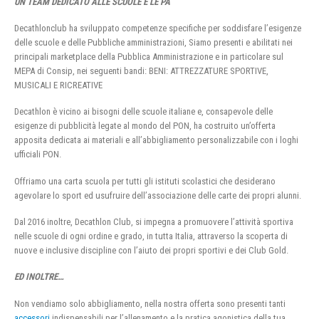
UN TEAM DEDICATO ALLE SCUOLE E LE PA
Decathlonclub ha sviluppato competenze specifiche per soddisfare l’esigenze
delle scuole e delle Pubbliche amministrazioni, Siamo presenti e abilitati nei
principali marketplace della Pubblica Amministrazione e in particolare sul
MEPA di Consip, nei seguenti bandi: BENI: ATTREZZATURE SPORTIVE,
MUSICALI E RICREATIVE
Decathlon è vicino ai bisogni delle scuole italiane e, consapevole delle
esigenze di pubblicità legate al mondo del PON, ha costruito un’offerta
apposita dedicata ai materiali e all’abbigliamento personalizzabile con i loghi
ufficiali PON.
Offriamo una carta scuola per tutti gli istituti scolastici che desiderano
agevolare lo sport ed usufruire dell’associazione delle carte dei propri alunni.
Dal 2016 inoltre, Decathlon Club, si impegna a promuovere l’attività sportiva
nelle scuole di ogni ordine e grado, in tutta Italia, attraverso la scoperta di
nuove e inclusive discipline con l’aiuto dei propri sportivi e dei Club Gold.
ED INOLTRE…
Non vendiamo solo abbigliamento, nella nostra offerta sono presenti tanti
accessori
indispensabili per l’allenamento e la pratica agonistica della tua