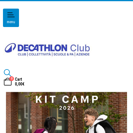
menu
0
Cart
0,00
€