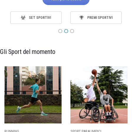
SET SPORTIVI
PREMI SPORTIVI
Gli Sport del momento
ING
SPORT PARALIMPICI
CALCI