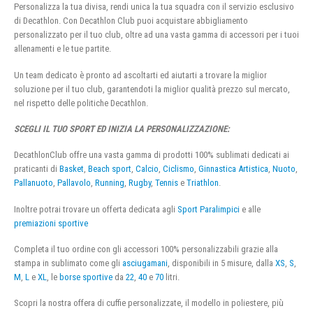
Personalizza la tua divisa, rendi unica la tua squadra con il servizio esclusivo
di Decathlon. Con Decathlon Club puoi acquistare abbigliamento
personalizzato per il tuo club, oltre ad una vasta gamma di accessori per i tuoi
allenamenti e le tue partite.
Un team dedicato è pronto ad ascoltarti ed aiutarti a trovare la miglior
soluzione per il tuo club, garantendoti la miglior qualità prezzo sul mercato,
nel rispetto delle politiche Decathlon.
SCEGLI IL TUO SPORT ED INIZIA LA PERSONALIZZAZIONE:
DecathlonClub offre una vasta gamma di prodotti 100% sublimati dedicati ai
praticanti di
Basket
,
Beach sport
,
Calcio
,
Ciclismo
,
Ginnastica Artistica
,
Nuoto
,
Pallanuoto
,
Pallavolo
,
Running
,
Rugby
,
Tennis
e
Triathlon
.
Inoltre potrai trovare un offerta dedicata agli
Sport Paralimpici
e alle
premiazioni sportive
Completa il tuo ordine con gli accessori 100% personalizzabili grazie alla
stampa in sublimato come gli
asciugamani
, disponibili in 5 misure, dalla
XS
,
S
,
M
,
L
e
XL
, le
borse sportive
da
22
,
40
e
70
litri.
Scopri la nostra offera di cuffie personalizzate, il modello in poliestere, più