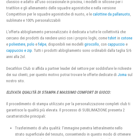
classico e adatto all’uso occasionale in piscina, i modelli in silicone per i
triathlon e gli allenamento delle squadre agonistiche e nella versione
Competition per le squadre agonistiche di nuoto, e le
calottine da pallanuoto
,
sublimate e 100% personalizzabili
L’offerta abbigliamento personalizzato è dedicata a tutte le collettività che
cercano dei prodotti da rendere unici con i proprio loghi, come
tshirt
in
cotone
e
poliestere
,
polo
e
felpe
, disponibili nei modelli
girocollo
, con
cappuccio
e
cappuccio e zip
. Tutti i prodotti abbigliamento sono ordinabili dalla taglia 5/6
anni alla 2xl.
Decathlon Club si affida a partner leader del settore per soddisfare le richieste
dei sui clienti, per questo motivo potrai trovare le offerte dedicate di
Joma
sul
nostro sito.
ELEVATA QUALITÀ DI STAMPA E MASSIMO COMFORT DI GIOCO:
Il procedimento di stampa utilizzato per la personalizzazione completi club ti
garantisce la qualità più elevata. Il processo di SUBLIMAZIONE presenta 2
caratteristiche principali:
Trasferimento di alta qualità: l’immagine penetra letteralmente nello
strato superficiale del tessuto, consentendo in questo modo di ottenere