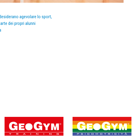
e desiderano agevolare lo sport,
arte dei propri alunni
a