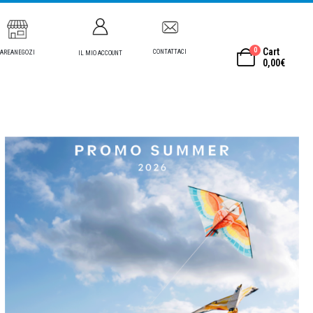
0
Cart
CONTATTACI
AREANEGOZI
IL MIO ACCOUNT
0,00
€