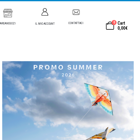
0
Cart
CONTATTACI
AREANEGOZI
IL MIO ACCOUNT
0,00
€