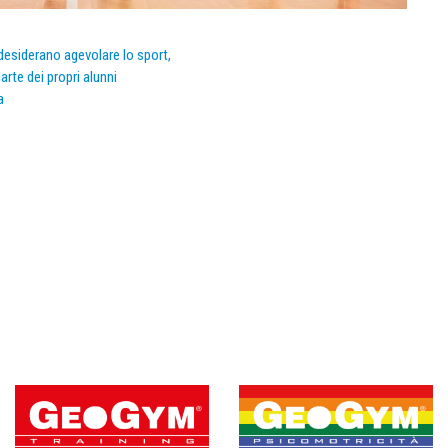
e desiderano agevolare lo sport,
arte dei propri alunni
a