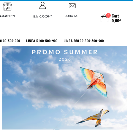
0
Cart
CONTATTACI
AREANEGOZI
IL MIO ACCOUNT
0,00
€
B100-500-900
LINEA R100-500-900
LINEA BB100-300-500-900