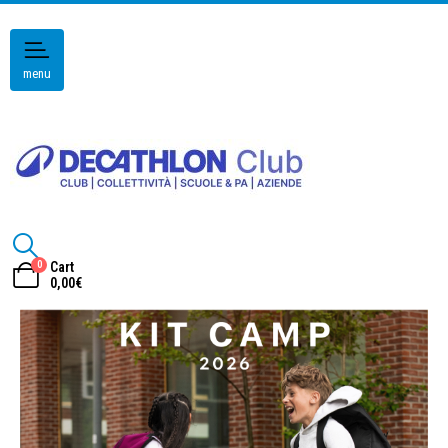
menu
0
Cart
0,00
€