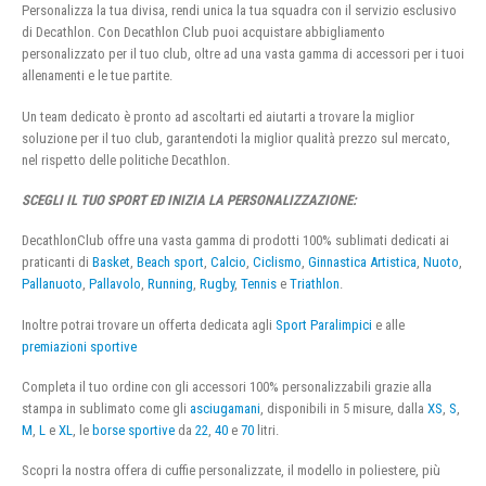
Personalizza la tua divisa, rendi unica la tua squadra con il servizio esclusivo
di Decathlon. Con Decathlon Club puoi acquistare abbigliamento
personalizzato per il tuo club, oltre ad una vasta gamma di accessori per i tuoi
allenamenti e le tue partite.
Un team dedicato è pronto ad ascoltarti ed aiutarti a trovare la miglior
soluzione per il tuo club, garantendoti la miglior qualità prezzo sul mercato,
nel rispetto delle politiche Decathlon.
SCEGLI IL TUO SPORT ED INIZIA LA PERSONALIZZAZIONE:
DecathlonClub offre una vasta gamma di prodotti 100% sublimati dedicati ai
praticanti di
Basket
,
Beach sport
,
Calcio
,
Ciclismo
,
Ginnastica Artistica
,
Nuoto
,
Pallanuoto
,
Pallavolo
,
Running
,
Rugby
,
Tennis
e
Triathlon
.
Inoltre potrai trovare un offerta dedicata agli
Sport Paralimpici
e alle
premiazioni sportive
Completa il tuo ordine con gli accessori 100% personalizzabili grazie alla
stampa in sublimato come gli
asciugamani
, disponibili in 5 misure, dalla
XS
,
S
,
M
,
L
e
XL
, le
borse sportive
da
22
,
40
e
70
litri.
Scopri la nostra offera di cuffie personalizzate, il modello in poliestere, più