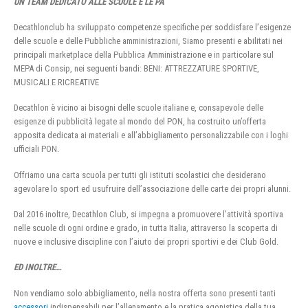
UN TEAM DEDICATO ALLE SCUOLE E LE PA
Decathlonclub ha sviluppato competenze specifiche per soddisfare l’esigenze
delle scuole e delle Pubbliche amministrazioni, Siamo presenti e abilitati nei
principali marketplace della Pubblica Amministrazione e in particolare sul
MEPA di Consip, nei seguenti bandi: BENI: ATTREZZATURE SPORTIVE,
MUSICALI E RICREATIVE
Decathlon è vicino ai bisogni delle scuole italiane e, consapevole delle
esigenze di pubblicità legate al mondo del PON, ha costruito un’offerta
apposita dedicata ai materiali e all’abbigliamento personalizzabile con i loghi
ufficiali PON.
Offriamo una carta scuola per tutti gli istituti scolastici che desiderano
agevolare lo sport ed usufruire dell’associazione delle carte dei propri alunni.
Dal 2016 inoltre, Decathlon Club, si impegna a promuovere l’attività sportiva
nelle scuole di ogni ordine e grado, in tutta Italia, attraverso la scoperta di
nuove e inclusive discipline con l’aiuto dei propri sportivi e dei Club Gold.
ED INOLTRE…
Non vendiamo solo abbigliamento, nella nostra offerta sono presenti tanti
accessori
indispensabili per l’allenamento e la pratica agonistica della tua