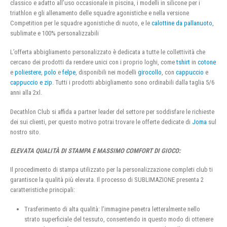
classico e adatto all’uso occasionale in piscina, i modelli in silicone per i
triathlon e gli allenamento delle squadre agonistiche e nella versione
Competition per le squadre agonistiche di nuoto, e le
calottine da pallanuoto
,
sublimate e 100% personalizzabili
L’offerta abbigliamento personalizzato è dedicata a tutte le collettività che
cercano dei prodotti da rendere unici con i proprio loghi, come
tshirt
in
cotone
e
poliestere
,
polo
e
felpe
, disponibili nei modelli
girocollo
, con
cappuccio
e
cappuccio e zip
. Tutti i prodotti abbigliamento sono ordinabili dalla taglia 5/6
anni alla 2xl.
Decathlon Club si affida a partner leader del settore per soddisfare le richieste
dei sui clienti, per questo motivo potrai trovare le offerte dedicate di
Joma
sul
nostro sito.
ELEVATA QUALITÀ DI STAMPA E MASSIMO COMFORT DI GIOCO:
Il procedimento di stampa utilizzato per la personalizzazione completi club ti
garantisce la qualità più elevata. Il processo di SUBLIMAZIONE presenta 2
caratteristiche principali:
Trasferimento di alta qualità: l’immagine penetra letteralmente nello
strato superficiale del tessuto, consentendo in questo modo di ottenere