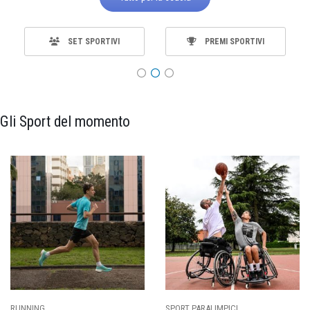
SET SPORTIVI
PREMI SPORTIVI
Gli Sport del momento
ING
SPORT PARALIMPICI
CALCI