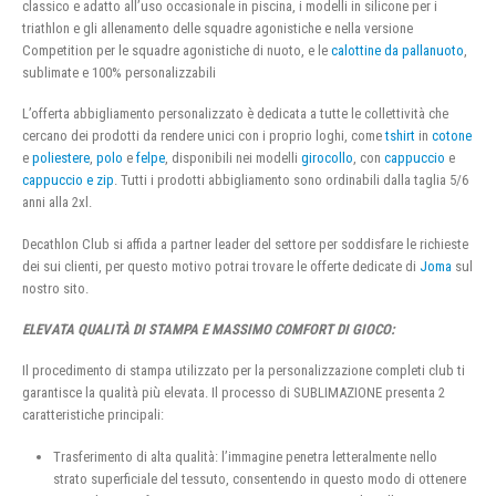
classico e adatto all’uso occasionale in piscina, i modelli in silicone per i
triathlon e gli allenamento delle squadre agonistiche e nella versione
Competition per le squadre agonistiche di nuoto, e le
calottine da pallanuoto
,
sublimate e 100% personalizzabili
L’offerta abbigliamento personalizzato è dedicata a tutte le collettività che
cercano dei prodotti da rendere unici con i proprio loghi, come
tshirt
in
cotone
e
poliestere
,
polo
e
felpe
, disponibili nei modelli
girocollo
, con
cappuccio
e
cappuccio e zip
. Tutti i prodotti abbigliamento sono ordinabili dalla taglia 5/6
anni alla 2xl.
Decathlon Club si affida a partner leader del settore per soddisfare le richieste
dei sui clienti, per questo motivo potrai trovare le offerte dedicate di
Joma
sul
nostro sito.
ELEVATA QUALITÀ DI STAMPA E MASSIMO COMFORT DI GIOCO:
Il procedimento di stampa utilizzato per la personalizzazione completi club ti
garantisce la qualità più elevata. Il processo di SUBLIMAZIONE presenta 2
caratteristiche principali:
Trasferimento di alta qualità: l’immagine penetra letteralmente nello
strato superficiale del tessuto, consentendo in questo modo di ottenere