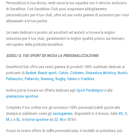
Personalizza la tua divisa, rendi unica la tua squadra con il servizio esclusivo
di Decathlon. Con Decathlon Club puoi acquistare abbigliamento
personalizzato per il tuo club, oltre ad una vasta gamma di accessori per i tuoi
allenamenti e le tue partite.
Un team dedicato è pronto ad ascoltarti ed aiutarti a trovare la miglior
soluzione per il tuo club, garantendoti la miglior qualità prezzo sul mercato,
nel rispetto delle politiche Decathlon.
SCEGLI IL TUO SPORT ED INIZIA LA PERSONALIZZAZIONE:
DecathlonClub offre una vasta gamma di prodotti 100% sublimati dedicati ai
praticanti di
Basket
,
Beach sport
,
Calcio
,
Ciclismo
,
Ginnastica Artistica
,
Nuoto
,
Pallanuoto
,
Pallavolo
,
Running
,
Rugby
,
Tennis
e
Triathlon
.
Inoltre potrai trovare un offerta dedicata agli
Sport Paralimpici
e alle
premiazioni sportive
Completa il tuo ordine con gli accessori 100% personalizzabili grazie alla
stampa in sublimato come gli
asciugamani
, disponibili in 5 misure, dalla
XS
,
S
,
M
,
L
e
XL
, le
borse sportive
da
22
,
40
e
70
litri.
Scopri la nostra offera di cuffie personalizzate, il modello in poliestere, più