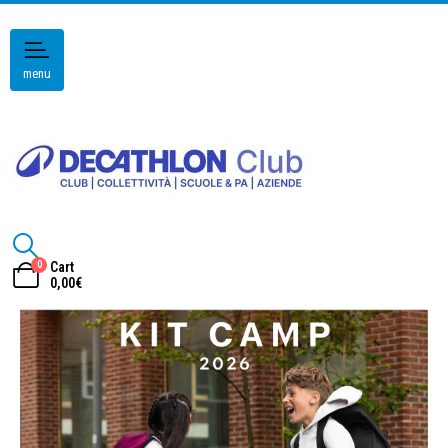
menu
0
Cart
0,00
€