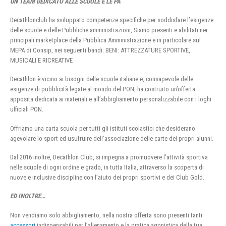
UN TEAM DEDICATO ALLE SCUOLE E LE PA
Decathlonclub ha sviluppato competenze specifiche per soddisfare l’esigenze
delle scuole e delle Pubbliche amministrazioni, Siamo presenti e abilitati nei
principali marketplace della Pubblica Amministrazione e in particolare sul
MEPA di Consip, nei seguenti bandi: BENI: ATTREZZATURE SPORTIVE,
MUSICALI E RICREATIVE
Decathlon è vicino ai bisogni delle scuole italiane e, consapevole delle
esigenze di pubblicità legate al mondo del PON, ha costruito un’offerta
apposita dedicata ai materiali e all’abbigliamento personalizzabile con i loghi
ufficiali PON.
Offriamo una carta scuola per tutti gli istituti scolastici che desiderano
agevolare lo sport ed usufruire dell’associazione delle carte dei propri alunni.
Dal 2016 inoltre, Decathlon Club, si impegna a promuovere l’attività sportiva
nelle scuole di ogni ordine e grado, in tutta Italia, attraverso la scoperta di
nuove e inclusive discipline con l’aiuto dei propri sportivi e dei Club Gold.
ED INOLTRE…
Non vendiamo solo abbigliamento, nella nostra offerta sono presenti tanti
accessori
indispensabili per l’allenamento e la pratica agonistica della tua