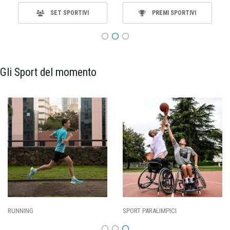
SET SPORTIVI
PREMI SPORTIVI
Gli Sport del momento
ING
SPORT PARALIMPICI
CALCI