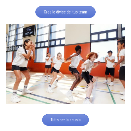
Crea le divise del tuo team
Tutto per la scuola