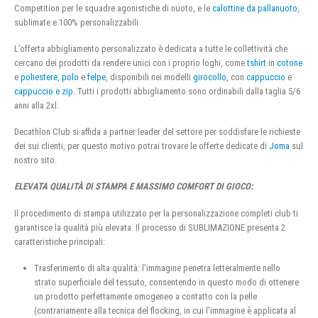
Competition per le squadre agonistiche di nuoto, e le
calottine da pallanuoto
,
sublimate e 100% personalizzabili
L’offerta abbigliamento personalizzato è dedicata a tutte le collettività che
cercano dei prodotti da rendere unici con i proprio loghi, come
tshirt
in
cotone
e
poliestere
,
polo
e
felpe
, disponibili nei modelli
girocollo
, con
cappuccio
e
cappuccio e zip
. Tutti i prodotti abbigliamento sono ordinabili dalla taglia 5/6
anni alla 2xl.
Decathlon Club si affida a partner leader del settore per soddisfare le richieste
dei sui clienti, per questo motivo potrai trovare le offerte dedicate di
Joma
sul
nostro sito.
ELEVATA QUALITÀ DI STAMPA E MASSIMO COMFORT DI GIOCO:
Il procedimento di stampa utilizzato per la personalizzazione completi club ti
garantisce la qualità più elevata. Il processo di SUBLIMAZIONE presenta 2
caratteristiche principali:
Trasferimento di alta qualità: l’immagine penetra letteralmente nello
strato superficiale del tessuto, consentendo in questo modo di ottenere
un prodotto perfettamente omogeneo a contatto con la pelle
(contrariamente alla tecnica del flocking, in cui l’immagine è applicata al