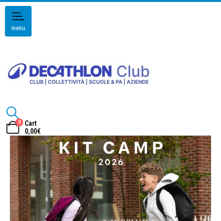
menu
0
Cart
0,00
€