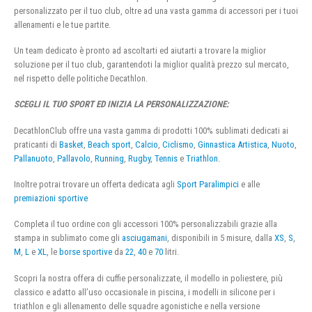
personalizzato per il tuo club, oltre ad una vasta gamma di accessori per i tuoi
allenamenti e le tue partite.
Un team dedicato è pronto ad ascoltarti ed aiutarti a trovare la miglior
soluzione per il tuo club, garantendoti la miglior qualità prezzo sul mercato,
nel rispetto delle politiche Decathlon.
SCEGLI IL TUO SPORT ED INIZIA LA PERSONALIZZAZIONE:
DecathlonClub offre una vasta gamma di prodotti 100% sublimati dedicati ai
praticanti di
Basket
,
Beach sport
,
Calcio
,
Ciclismo
,
Ginnastica Artistica
,
Nuoto
,
Pallanuoto
,
Pallavolo
,
Running
,
Rugby
,
Tennis
e
Triathlon
.
Inoltre potrai trovare un offerta dedicata agli
Sport Paralimpici
e alle
premiazioni sportive
Completa il tuo ordine con gli accessori 100% personalizzabili grazie alla
stampa in sublimato come gli
asciugamani
, disponibili in 5 misure, dalla
XS
,
S
,
M
,
L
e
XL
, le
borse sportive
da
22
,
40
e
70
litri.
Scopri la nostra offera di cuffie personalizzate, il modello in poliestere, più
classico e adatto all’uso occasionale in piscina, i modelli in silicone per i
triathlon e gli allenamento delle squadre agonistiche e nella versione