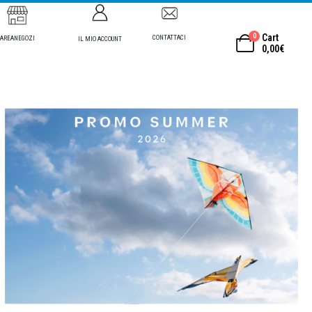
0
Cart
CONTATTACI
AREANEGOZI
IL MIO ACCOUNT
0,00
€