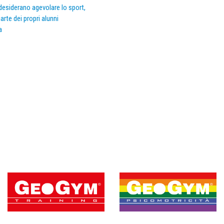
e desiderano agevolare lo sport,
arte dei propri alunni
a