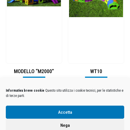
MODELLO “M2000”
WT10
Visualizza
Visualizza
Informativa breve cookie
Questo sito utilizza i cookie tecnici, per le statistiche e
di terze parti.
Condizioni Generali di Utilizzo
-
Cookies
-
Privacy
Accetta
DECATHLON ITALIA S.r.l. Unipersonale - Viale Valassina, 268 - 20851 Lissone (MB) Cap. Soc.
Euro 12.500.000 i.v. - C.F. e Iscr. Reg. Imp. Monza e Brianza 02137480964 - R.E.A. MB-1370021 -
Nega
P.IVA. 11005760159 - Direzione e coordinamento art. 2497 C.C. DECATHLON SA, Villeneuve