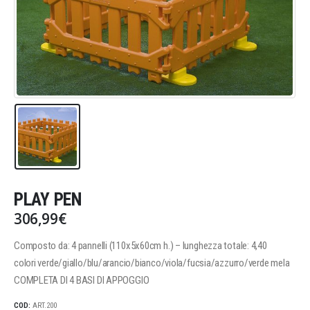
PLAY PEN
306,99
€
Composto da: 4 pannelli (110x5x60cm h.) – lunghezza totale: 4,40
colori verde/giallo/blu/arancio/bianco/viola/fucsia/azzurro/verde mela
COMPLETA DI 4 BASI DI APPOGGIO
COD:
ART.200