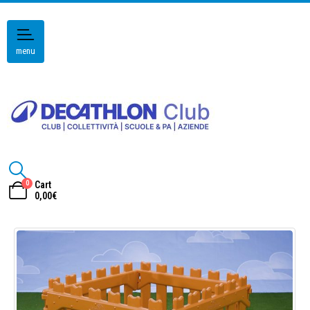
menu
0
Cart
0,00
€