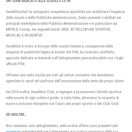
UN TEAM DEDICATO ALLE SCUOLE E LE PA
Decathlonclub ha sviluppato competenze specifiche per soddisfare l’esigenze
delle scuole e delle Pubbliche amministrazioni, Siamo presenti e abilitati nei
principali marketplace della Pubblica Amministrazione e in particolare sul
MEPA di Consip, nei seguenti bandi: BENI: ATTREZZATURE SPORTIVE,
MUSICALI E RICREATIVE
Decathlon è vicino ai bisogni delle scuole italiane e, consapevole delle
esigenze di pubblicità legate al mondo del PON, ha costruito un’offerta
apposita dedicata ai materiali e all’abbigliamento personalizzabile con i loghi
ufficiali PON.
Offriamo una carta scuola per tutti gli istituti scolastici che desiderano
agevolare lo sport ed usufruire dell’associazione delle carte dei propri alunni.
Dal 2016 inoltre, Decathlon Club, si impegna a promuovere l’attività sportiva
nelle scuole di ogni ordine e grado, in tutta Italia, attraverso la scoperta di
nuove e inclusive discipline con l’aiuto dei propri sportivi e dei Club Gold.
ED INOLTRE…
Non vendiamo solo abbigliamento, nella nostra offerta sono presenti tanti
accessori
indispensabili per l’allenamento e la pratica agonistica della tua