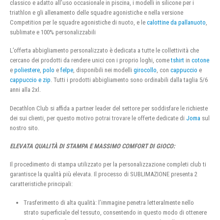
classico e adatto all’uso occasionale in piscina, i modelli in silicone per i
triathlon e gli allenamento delle squadre agonistiche e nella versione
Competition per le squadre agonistiche di nuoto, e le
calottine da pallanuoto
,
sublimate e 100% personalizzabili
L’offerta abbigliamento personalizzato è dedicata a tutte le collettività che
cercano dei prodotti da rendere unici con i proprio loghi, come
tshirt
in
cotone
e
poliestere
,
polo
e
felpe
, disponibili nei modelli
girocollo
, con
cappuccio
e
cappuccio e zip
. Tutti i prodotti abbigliamento sono ordinabili dalla taglia 5/6
anni alla 2xl.
Decathlon Club si affida a partner leader del settore per soddisfare le richieste
dei sui clienti, per questo motivo potrai trovare le offerte dedicate di
Joma
sul
nostro sito.
ELEVATA QUALITÀ DI STAMPA E MASSIMO COMFORT DI GIOCO:
Il procedimento di stampa utilizzato per la personalizzazione completi club ti
garantisce la qualità più elevata. Il processo di SUBLIMAZIONE presenta 2
caratteristiche principali:
Trasferimento di alta qualità: l’immagine penetra letteralmente nello
strato superficiale del tessuto, consentendo in questo modo di ottenere