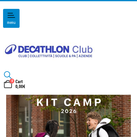
menu
0
Cart
0,00
€