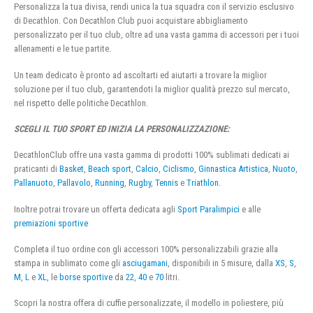
Personalizza la tua divisa, rendi unica la tua squadra con il servizio esclusivo
di Decathlon. Con Decathlon Club puoi acquistare abbigliamento
personalizzato per il tuo club, oltre ad una vasta gamma di accessori per i tuoi
allenamenti e le tue partite.
Un team dedicato è pronto ad ascoltarti ed aiutarti a trovare la miglior
soluzione per il tuo club, garantendoti la miglior qualità prezzo sul mercato,
nel rispetto delle politiche Decathlon.
SCEGLI IL TUO SPORT ED INIZIA LA PERSONALIZZAZIONE:
DecathlonClub offre una vasta gamma di prodotti 100% sublimati dedicati ai
praticanti di
Basket
,
Beach sport
,
Calcio
,
Ciclismo
,
Ginnastica Artistica
,
Nuoto
,
Pallanuoto
,
Pallavolo
,
Running
,
Rugby
,
Tennis
e
Triathlon
.
Inoltre potrai trovare un offerta dedicata agli
Sport Paralimpici
e alle
premiazioni sportive
Completa il tuo ordine con gli accessori 100% personalizzabili grazie alla
stampa in sublimato come gli
asciugamani
, disponibili in 5 misure, dalla
XS
,
S
,
M
,
L
e
XL
, le
borse sportive
da
22
,
40
e
70
litri.
Scopri la nostra offera di cuffie personalizzate, il modello in poliestere, più