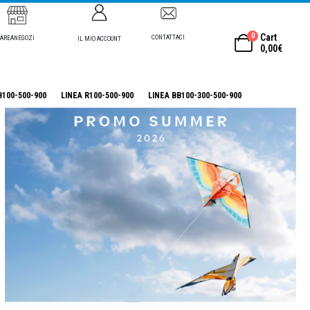
0
Cart
CONTATTACI
AREANEGOZI
IL MIO ACCOUNT
0,00
€
B100-500-900
LINEA R100-500-900
LINEA BB100-300-500-900