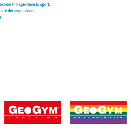
e desiderano agevolare lo sport,
arte dei propri alunni
a