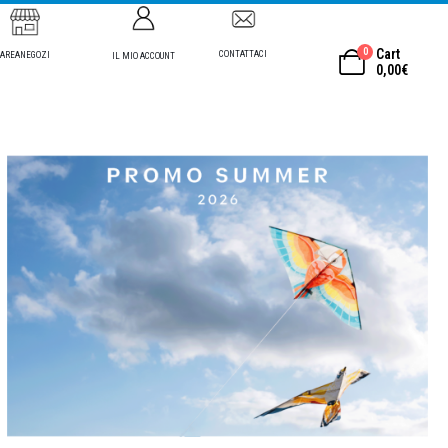
0
Cart
CONTATTACI
AREANEGOZI
IL MIO ACCOUNT
0,00
€