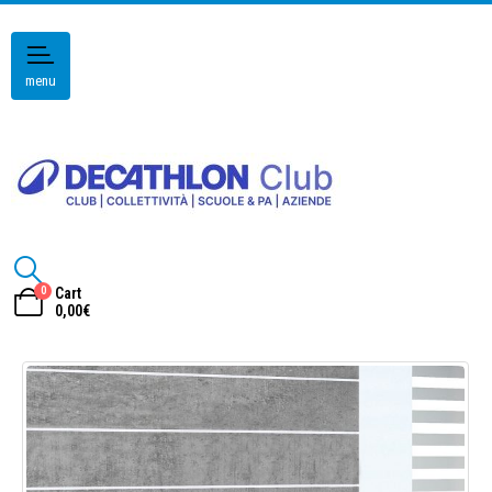
menu
0
Cart
0,00
€