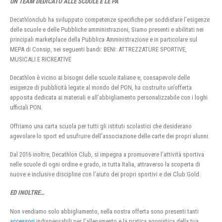
UN TEAM DEDICATO ALLE SCUOLE E LE PA
Decathlonclub ha sviluppato competenze specifiche per soddisfare l’esigenze
delle scuole e delle Pubbliche amministrazioni, Siamo presenti e abilitati nei
principali marketplace della Pubblica Amministrazione e in particolare sul
MEPA di Consip, nei seguenti bandi: BENI: ATTREZZATURE SPORTIVE,
MUSICALI E RICREATIVE
Decathlon è vicino ai bisogni delle scuole italiane e, consapevole delle
esigenze di pubblicità legate al mondo del PON, ha costruito un’offerta
apposita dedicata ai materiali e all’abbigliamento personalizzabile con i loghi
ufficiali PON.
Offriamo una carta scuola per tutti gli istituti scolastici che desiderano
agevolare lo sport ed usufruire dell’associazione delle carte dei propri alunni.
Dal 2016 inoltre, Decathlon Club, si impegna a promuovere l’attività sportiva
nelle scuole di ogni ordine e grado, in tutta Italia, attraverso la scoperta di
nuove e inclusive discipline con l’aiuto dei propri sportivi e dei Club Gold.
ED INOLTRE…
Non vendiamo solo abbigliamento, nella nostra offerta sono presenti tanti
accessori
indispensabili per l’allenamento e la pratica agonistica della tua