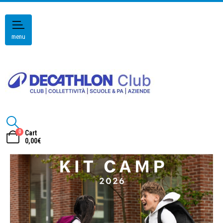
menu
0
Cart
0,00
€