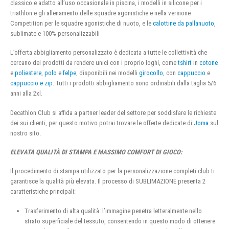
classico e adatto all’uso occasionale in piscina, i modelli in silicone per i
triathlon e gli allenamento delle squadre agonistiche e nella versione
Competition per le squadre agonistiche di nuoto, e le
calottine da pallanuoto
,
sublimate e 100% personalizzabili
L’offerta abbigliamento personalizzato è dedicata a tutte le collettività che
cercano dei prodotti da rendere unici con i proprio loghi, come
tshirt
in
cotone
e
poliestere
,
polo
e
felpe
, disponibili nei modelli
girocollo
, con
cappuccio
e
cappuccio e zip
. Tutti i prodotti abbigliamento sono ordinabili dalla taglia 5/6
anni alla 2xl.
Decathlon Club si affida a partner leader del settore per soddisfare le richieste
dei sui clienti, per questo motivo potrai trovare le offerte dedicate di
Joma
sul
nostro sito.
ELEVATA QUALITÀ DI STAMPA E MASSIMO COMFORT DI GIOCO:
Il procedimento di stampa utilizzato per la personalizzazione completi club ti
garantisce la qualità più elevata. Il processo di SUBLIMAZIONE presenta 2
caratteristiche principali:
Trasferimento di alta qualità: l’immagine penetra letteralmente nello
strato superficiale del tessuto, consentendo in questo modo di ottenere