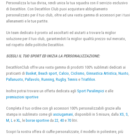
Personalizza la tua divisa, rendi unica la tua squadra con il servizio esclusivo
di Decathlon. Con Decathlon Club puoi acquistare abbigliamento
personalizzato per il tuo club, oltre ad una vasta gamma di accessori per i tuoi
allenamenti e le tue partite.
Un team dedicato è pronto ad ascoltarti ed aiutarti a trovare la miglior
soluzione per il tuo club, garantendoti la miglior qualità prezzo sul mercato,
nel rispetto delle politiche Decathlon.
SCEGLI IL TUO SPORT ED INIZIA LA PERSONALIZZAZIONE:
DecathlonClub offre una vasta gamma di prodotti 100% sublimati dedicati ai
praticanti di
Basket
,
Beach sport
,
Calcio
,
Ciclismo
,
Ginnastica Artistica
,
Nuoto
,
Pallanuoto
,
Pallavolo
,
Running
,
Rugby
,
Tennis
e
Triathlon
.
Inoltre potrai trovare un offerta dedicata agli
Sport Paralimpici
e alle
premiazioni sportive
Completa il tuo ordine con gli accessori 100% personalizzabili grazie alla
stampa in sublimato come gli
asciugamani
, disponibili in 5 misure, dalla
XS
,
S
,
M
,
L
e
XL
, le
borse sportive
da
22
,
40
e
70
litri.
Scopri la nostra offera di cuffie personalizzate, il modello in poliestere, più