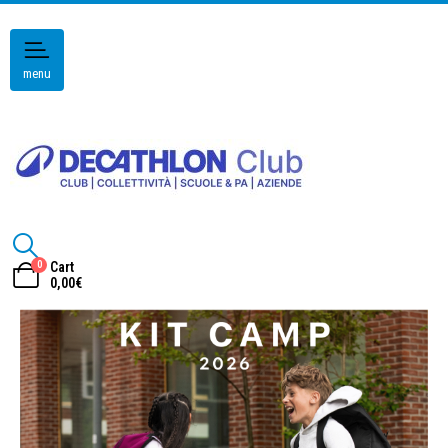
menu
0
Cart
0,00
€