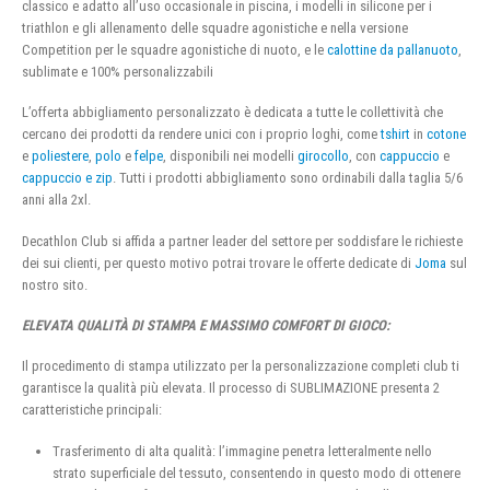
classico e adatto all’uso occasionale in piscina, i modelli in silicone per i
triathlon e gli allenamento delle squadre agonistiche e nella versione
Competition per le squadre agonistiche di nuoto, e le
calottine da pallanuoto
,
sublimate e 100% personalizzabili
L’offerta abbigliamento personalizzato è dedicata a tutte le collettività che
cercano dei prodotti da rendere unici con i proprio loghi, come
tshirt
in
cotone
e
poliestere
,
polo
e
felpe
, disponibili nei modelli
girocollo
, con
cappuccio
e
cappuccio e zip
. Tutti i prodotti abbigliamento sono ordinabili dalla taglia 5/6
anni alla 2xl.
Decathlon Club si affida a partner leader del settore per soddisfare le richieste
dei sui clienti, per questo motivo potrai trovare le offerte dedicate di
Joma
sul
nostro sito.
ELEVATA QUALITÀ DI STAMPA E MASSIMO COMFORT DI GIOCO:
Il procedimento di stampa utilizzato per la personalizzazione completi club ti
garantisce la qualità più elevata. Il processo di SUBLIMAZIONE presenta 2
caratteristiche principali:
Trasferimento di alta qualità: l’immagine penetra letteralmente nello
strato superficiale del tessuto, consentendo in questo modo di ottenere