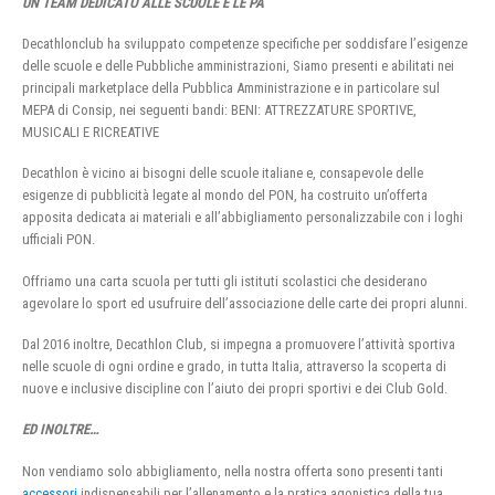
UN TEAM DEDICATO ALLE SCUOLE E LE PA
Decathlonclub ha sviluppato competenze specifiche per soddisfare l’esigenze
delle scuole e delle Pubbliche amministrazioni, Siamo presenti e abilitati nei
principali marketplace della Pubblica Amministrazione e in particolare sul
MEPA di Consip, nei seguenti bandi: BENI: ATTREZZATURE SPORTIVE,
MUSICALI E RICREATIVE
Decathlon è vicino ai bisogni delle scuole italiane e, consapevole delle
esigenze di pubblicità legate al mondo del PON, ha costruito un’offerta
apposita dedicata ai materiali e all’abbigliamento personalizzabile con i loghi
ufficiali PON.
Offriamo una carta scuola per tutti gli istituti scolastici che desiderano
agevolare lo sport ed usufruire dell’associazione delle carte dei propri alunni.
Dal 2016 inoltre, Decathlon Club, si impegna a promuovere l’attività sportiva
nelle scuole di ogni ordine e grado, in tutta Italia, attraverso la scoperta di
nuove e inclusive discipline con l’aiuto dei propri sportivi e dei Club Gold.
ED INOLTRE…
Non vendiamo solo abbigliamento, nella nostra offerta sono presenti tanti
accessori
indispensabili per l’allenamento e la pratica agonistica della tua