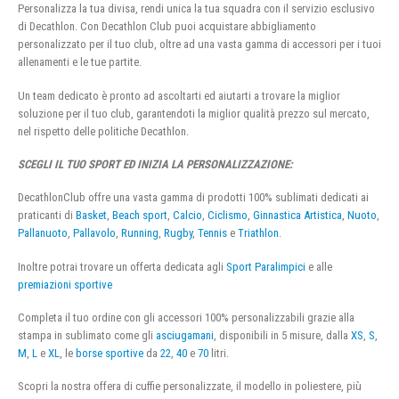
Personalizza la tua divisa, rendi unica la tua squadra con il servizio esclusivo
di Decathlon. Con Decathlon Club puoi acquistare abbigliamento
personalizzato per il tuo club, oltre ad una vasta gamma di accessori per i tuoi
allenamenti e le tue partite.
Un team dedicato è pronto ad ascoltarti ed aiutarti a trovare la miglior
soluzione per il tuo club, garantendoti la miglior qualità prezzo sul mercato,
nel rispetto delle politiche Decathlon.
SCEGLI IL TUO SPORT ED INIZIA LA PERSONALIZZAZIONE:
DecathlonClub offre una vasta gamma di prodotti 100% sublimati dedicati ai
praticanti di
Basket
,
Beach sport
,
Calcio
,
Ciclismo
,
Ginnastica Artistica
,
Nuoto
,
Pallanuoto
,
Pallavolo
,
Running
,
Rugby
,
Tennis
e
Triathlon
.
Inoltre potrai trovare un offerta dedicata agli
Sport Paralimpici
e alle
premiazioni sportive
Completa il tuo ordine con gli accessori 100% personalizzabili grazie alla
stampa in sublimato come gli
asciugamani
, disponibili in 5 misure, dalla
XS
,
S
,
M
,
L
e
XL
, le
borse sportive
da
22
,
40
e
70
litri.
Scopri la nostra offera di cuffie personalizzate, il modello in poliestere, più