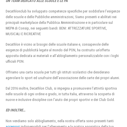
UN TEAM DEDICATO ALLE SCUOLE E LE PA
Decathlonclub ha sviluppato competenze specifiche per soddisfare l’esigenze
delle scuole e delle Pubbliche amministrazioni, Siamo presenti e abilitati nei
principali marketplace della Pubblica Amministrazione e in particolare sul
MEPA di Consip, nei seguenti bandi: BENI: ATTREZZATURE SPORTIVE,
MUSICALI E RICREATIVE
Decathlon è vicino ai bisogni delle scuole italiane e, consapevole delle
esigenze di pubblicità legate al mondo del PON, ha costruito un’offerta
apposita dedicata ai materiali e all’abbigliamento personalizzabile con i loghi
ufficiali PON.
Offriamo una carta scuola per tutti gli istituti scolastici che desiderano
agevolare lo sport ed usufruire dell’associazione delle carte dei propri alunni.
Dal 2016 inoltre, Decathlon Club, si impegna a promuovere l’attività sportiva
nelle scuole di ogni ordine e grado, in tutta Italia, attraverso la scoperta di
nuove e inclusive discipline con l’aiuto dei propri sportivi e dei Club Gold.
ED INOLTRE…
Non vendiamo solo abbigliamento, nella nostra offerta sono presenti tanti
accessori
indispensabili per l’allenamento e la pratica agonistica della tua