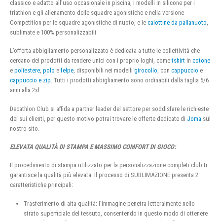
classico e adatto all’uso occasionale in piscina, i modelli in silicone per i
triathlon e gli allenamento delle squadre agonistiche e nella versione
Competition per le squadre agonistiche di nuoto, e le
calottine da pallanuoto
,
sublimate e 100% personalizzabili
L’offerta abbigliamento personalizzato è dedicata a tutte le collettività che
cercano dei prodotti da rendere unici con i proprio loghi, come
tshirt
in
cotone
e
poliestere
,
polo
e
felpe
, disponibili nei modelli
girocollo
, con
cappuccio
e
cappuccio e zip
. Tutti i prodotti abbigliamento sono ordinabili dalla taglia 5/6
anni alla 2xl.
Decathlon Club si affida a partner leader del settore per soddisfare le richieste
dei sui clienti, per questo motivo potrai trovare le offerte dedicate di
Joma
sul
nostro sito.
ELEVATA QUALITÀ DI STAMPA E MASSIMO COMFORT DI GIOCO:
Il procedimento di stampa utilizzato per la personalizzazione completi club ti
garantisce la qualità più elevata. Il processo di SUBLIMAZIONE presenta 2
caratteristiche principali:
Trasferimento di alta qualità: l’immagine penetra letteralmente nello
strato superficiale del tessuto, consentendo in questo modo di ottenere