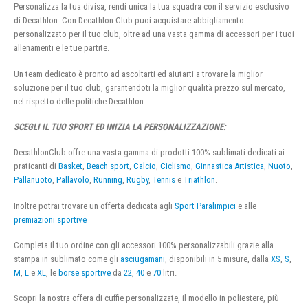
Personalizza la tua divisa, rendi unica la tua squadra con il servizio esclusivo
di Decathlon. Con Decathlon Club puoi acquistare abbigliamento
personalizzato per il tuo club, oltre ad una vasta gamma di accessori per i tuoi
allenamenti e le tue partite.
Un team dedicato è pronto ad ascoltarti ed aiutarti a trovare la miglior
soluzione per il tuo club, garantendoti la miglior qualità prezzo sul mercato,
nel rispetto delle politiche Decathlon.
SCEGLI IL TUO SPORT ED INIZIA LA PERSONALIZZAZIONE:
DecathlonClub offre una vasta gamma di prodotti 100% sublimati dedicati ai
praticanti di
Basket
,
Beach sport
,
Calcio
,
Ciclismo
,
Ginnastica Artistica
,
Nuoto
,
Pallanuoto
,
Pallavolo
,
Running
,
Rugby
,
Tennis
e
Triathlon
.
Inoltre potrai trovare un offerta dedicata agli
Sport Paralimpici
e alle
premiazioni sportive
Completa il tuo ordine con gli accessori 100% personalizzabili grazie alla
stampa in sublimato come gli
asciugamani
, disponibili in 5 misure, dalla
XS
,
S
,
M
,
L
e
XL
, le
borse sportive
da
22
,
40
e
70
litri.
Scopri la nostra offera di cuffie personalizzate, il modello in poliestere, più