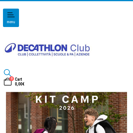
menu
0
Cart
0,00
€