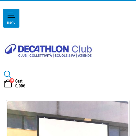
menu
0
Cart
0,00
€