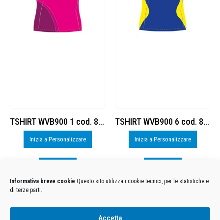
TSHIRT WVB900 1 cod. 8377882
TSHIRT WVB900 6 cod. 8377882
SHORT VB900 3 co
Inizia a Personalizzare
Inizia a Personalizzare
Visualizza
Visualizza
Informativa breve cookie
Questo sito utilizza i cookie tecnici, per le statistiche e
di terze parti.
Condizioni Generali di Utilizzo
-
Cookies
-
Privacy
Accetta