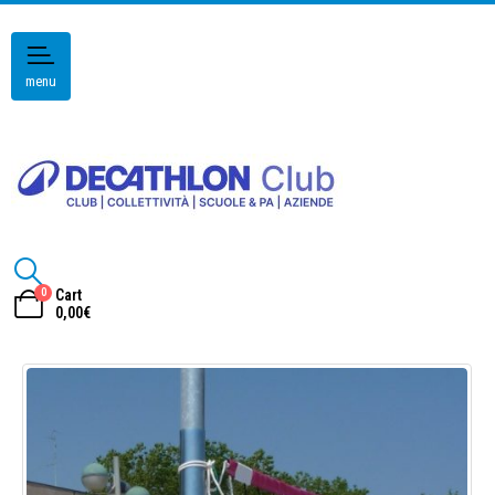
menu
0
Cart
0,00
€