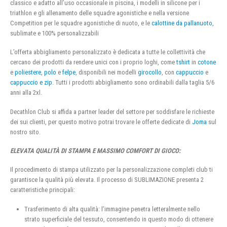
classico e adatto all’uso occasionale in piscina, i modelli in silicone per i
triathlon e gli allenamento delle squadre agonistiche e nella versione
Competition per le squadre agonistiche di nuoto, e le
calottine da pallanuoto
,
sublimate e 100% personalizzabili
L’offerta abbigliamento personalizzato è dedicata a tutte le collettività che
cercano dei prodotti da rendere unici con i proprio loghi, come
tshirt
in
cotone
e
poliestere
,
polo
e
felpe
, disponibili nei modelli
girocollo
, con
cappuccio
e
cappuccio e zip
. Tutti i prodotti abbigliamento sono ordinabili dalla taglia 5/6
anni alla 2xl.
Decathlon Club si affida a partner leader del settore per soddisfare le richieste
dei sui clienti, per questo motivo potrai trovare le offerte dedicate di
Joma
sul
nostro sito.
ELEVATA QUALITÀ DI STAMPA E MASSIMO COMFORT DI GIOCO:
Il procedimento di stampa utilizzato per la personalizzazione completi club ti
garantisce la qualità più elevata. Il processo di SUBLIMAZIONE presenta 2
caratteristiche principali:
Trasferimento di alta qualità: l’immagine penetra letteralmente nello
strato superficiale del tessuto, consentendo in questo modo di ottenere