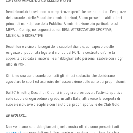
UN TEAM DEDICATO ALLE SCUOLE E LE PA
Decathlonclub ha sviluppato competenze specifiche per soddisfare l’esigenze
delle scuole e delle Pubbliche amministrazioni, Siamo presenti e abilitati nei
principali marketplace della Pubblica Amministrazione e in particolare sul
MEPA di Consip, nei seguenti bandi: BENI: ATTREZZATURE SPORTIVE,
MUSICALI E RICREATIVE
Decathlon è vicino ai bisogni delle scuole italiane e, consapevole delle
esigenze di pubblicità legate al mondo del PON, ha costruito un’offerta
apposita dedicata ai materiali e all’abbigliamento personalizzabile con i loghi
ufficiali PON.
Offriamo una carta scuola per tutti gli istituti scolastici che desiderano
agevolare lo sport ed usufruire dell’associazione delle carte dei propri alunni.
Dal 2016 inoltre, Decathlon Club, si impegna a promuovere l’attività sportiva
nelle scuole di ogni ordine e grado, in tutta Italia, attraverso la scoperta di
nuove e inclusive discipline con l’aiuto dei propri sportivi e dei Club Gold.
ED INOLTRE…
Non vendiamo solo abbigliamento, nella nostra offerta sono presenti tanti
accessori
indispensabili per l’allenamento e la pratica agonistica della tua