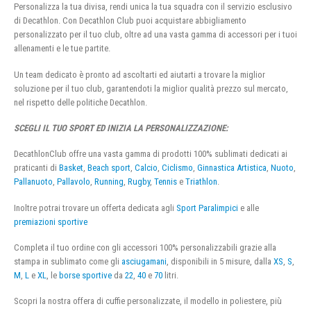
Personalizza la tua divisa, rendi unica la tua squadra con il servizio esclusivo
di Decathlon. Con Decathlon Club puoi acquistare abbigliamento
personalizzato per il tuo club, oltre ad una vasta gamma di accessori per i tuoi
allenamenti e le tue partite.
Un team dedicato è pronto ad ascoltarti ed aiutarti a trovare la miglior
soluzione per il tuo club, garantendoti la miglior qualità prezzo sul mercato,
nel rispetto delle politiche Decathlon.
SCEGLI IL TUO SPORT ED INIZIA LA PERSONALIZZAZIONE:
DecathlonClub offre una vasta gamma di prodotti 100% sublimati dedicati ai
praticanti di
Basket
,
Beach sport
,
Calcio
,
Ciclismo
,
Ginnastica Artistica
,
Nuoto
,
Pallanuoto
,
Pallavolo
,
Running
,
Rugby
,
Tennis
e
Triathlon
.
Inoltre potrai trovare un offerta dedicata agli
Sport Paralimpici
e alle
premiazioni sportive
Completa il tuo ordine con gli accessori 100% personalizzabili grazie alla
stampa in sublimato come gli
asciugamani
, disponibili in 5 misure, dalla
XS
,
S
,
M
,
L
e
XL
, le
borse sportive
da
22
,
40
e
70
litri.
Scopri la nostra offera di cuffie personalizzate, il modello in poliestere, più