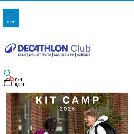
menu
0
Cart
0,00
€