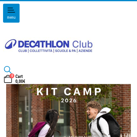
menu
0
Cart
0,00
€