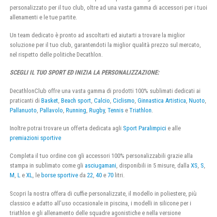
personalizzato per il tuo club, oltre ad una vasta gamma di accessori per i tuoi
allenamenti e le tue partite.
Un team dedicato è pronto ad ascoltarti ed aiutarti a trovare la miglior
soluzione per il tuo club, garantendoti la miglior qualità prezzo sul mercato,
nel rispetto delle politiche Decathlon.
SCEGLI IL TUO SPORT ED INIZIA LA PERSONALIZZAZIONE:
DecathlonClub offre una vasta gamma di prodotti 100% sublimati dedicati ai
praticanti di
Basket
,
Beach sport
,
Calcio
,
Ciclismo
,
Ginnastica Artistica
,
Nuoto
,
Pallanuoto
,
Pallavolo
,
Running
,
Rugby
,
Tennis
e
Triathlon
.
Inoltre potrai trovare un offerta dedicata agli
Sport Paralimpici
e alle
premiazioni sportive
Completa il tuo ordine con gli accessori 100% personalizzabili grazie alla
stampa in sublimato come gli
asciugamani
, disponibili in 5 misure, dalla
XS
,
S
,
M
,
L
e
XL
, le
borse sportive
da
22
,
40
e
70
litri.
Scopri la nostra offera di cuffie personalizzate, il modello in poliestere, più
classico e adatto all’uso occasionale in piscina, i modelli in silicone per i
triathlon e gli allenamento delle squadre agonistiche e nella versione