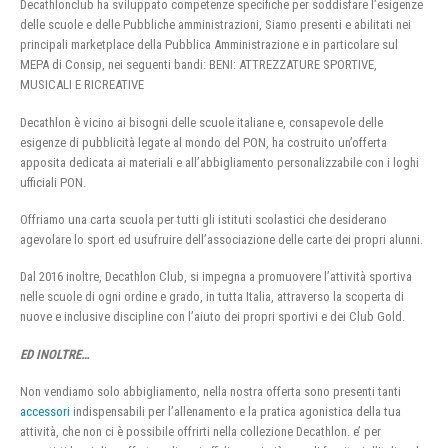
Decathlonclub ha sviluppato competenze specifiche per soddisfare l’esigenze
delle scuole e delle Pubbliche amministrazioni, Siamo presenti e abilitati nei
principali marketplace della Pubblica Amministrazione e in particolare sul
MEPA di Consip, nei seguenti bandi: BENI: ATTREZZATURE SPORTIVE,
MUSICALI E RICREATIVE
Decathlon è vicino ai bisogni delle scuole italiane e, consapevole delle
esigenze di pubblicità legate al mondo del PON, ha costruito un’offerta
apposita dedicata ai materiali e all’abbigliamento personalizzabile con i loghi
ufficiali PON.
Offriamo una carta scuola per tutti gli istituti scolastici che desiderano
agevolare lo sport ed usufruire dell’associazione delle carte dei propri alunni.
Dal 2016 inoltre, Decathlon Club, si impegna a promuovere l’attività sportiva
nelle scuole di ogni ordine e grado, in tutta Italia, attraverso la scoperta di
nuove e inclusive discipline con l’aiuto dei propri sportivi e dei Club Gold.
ED INOLTRE…
Non vendiamo solo abbigliamento, nella nostra offerta sono presenti tanti
accessori
indispensabili per l’allenamento e la pratica agonistica della tua
attività, che non ci è possibile offrirti nella collezione Decathlon. e’ per