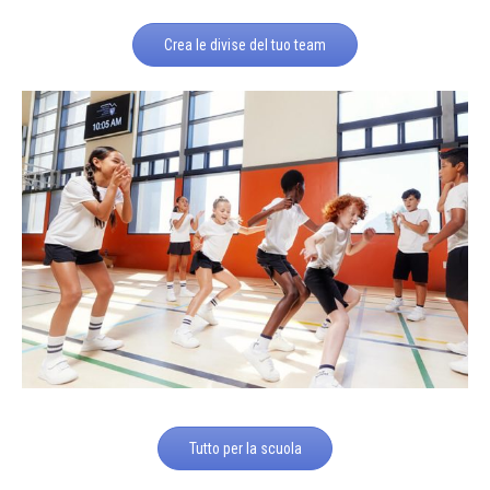
Crea le divise del tuo team
Tutto per la scuola