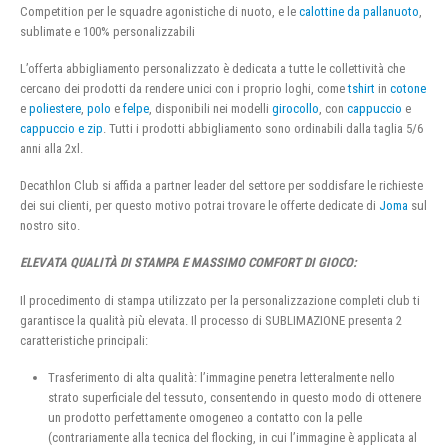
Competition per le squadre agonistiche di nuoto, e le
calottine da pallanuoto
,
sublimate e 100% personalizzabili
L’offerta abbigliamento personalizzato è dedicata a tutte le collettività che
cercano dei prodotti da rendere unici con i proprio loghi, come
tshirt
in
cotone
e
poliestere
,
polo
e
felpe
, disponibili nei modelli
girocollo
, con
cappuccio
e
cappuccio e zip
. Tutti i prodotti abbigliamento sono ordinabili dalla taglia 5/6
anni alla 2xl.
Decathlon Club si affida a partner leader del settore per soddisfare le richieste
dei sui clienti, per questo motivo potrai trovare le offerte dedicate di
Joma
sul
nostro sito.
ELEVATA QUALITÀ DI STAMPA E MASSIMO COMFORT DI GIOCO:
Il procedimento di stampa utilizzato per la personalizzazione completi club ti
garantisce la qualità più elevata. Il processo di SUBLIMAZIONE presenta 2
caratteristiche principali:
Trasferimento di alta qualità: l’immagine penetra letteralmente nello
strato superficiale del tessuto, consentendo in questo modo di ottenere
un prodotto perfettamente omogeneo a contatto con la pelle
(contrariamente alla tecnica del flocking, in cui l’immagine è applicata al