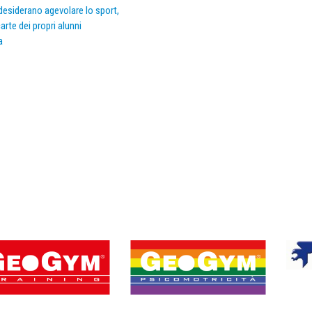
e desiderano agevolare lo sport,
arte dei propri alunni
a