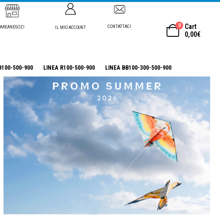
0
Cart
CONTATTACI
AREANEGOZI
IL MIO ACCOUNT
0,00
€
B100-500-900
LINEA R100-500-900
LINEA BB100-300-500-900