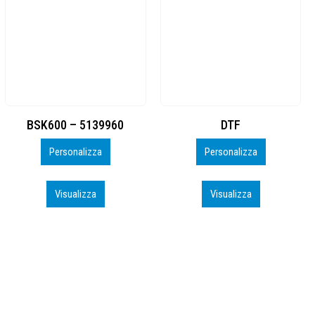
139960
DTF
BAHRAIN CA04
zza
Personalizza
Personaliz
za
Visualizza
Visualizz