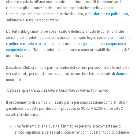
classico e adatto all’uso occasionale in piscina, i modelli in silicone per i
triathlon e gli allenamento delle squadre agonistiche e nella versione
Competition per le squadre agonistiche di nuoto, e le
calottine da pallanuoto
,
sublimate e 100% personalizzabili
L’offerta abbigliamento personalizzato è dedicata a tutte le collettività che
cercano dei prodotti da rendere unici con i proprio loghi, come
tshirt
in
cotone
e
poliestere
,
polo
e
felpe
, disponibili nei modelli
girocollo
, con
cappuccio
e
cappuccio e zip
. Tutti i prodotti abbigliamento sono ordinabili dalla taglia 5/6
anni alla 2xl.
Decathlon Club si affida a partner leader del settore per soddisfare le richieste
dei sui clienti, per questo motivo potrai trovare le offerte dedicate di
Joma
sul
nostro sito.
ELEVATA QUALITÀ DI STAMPA E MASSIMO COMFORT DI GIOCO:
Il procedimento di stampa utilizzato per la personalizzazione completi club ti
garantisce la qualità più elevata. Il processo di SUBLIMAZIONE presenta 2
caratteristiche principali:
Trasferimento di alta qualità: l’immagine penetra letteralmente nello
strato superficiale del tessuto, consentendo in questo modo di ottenere