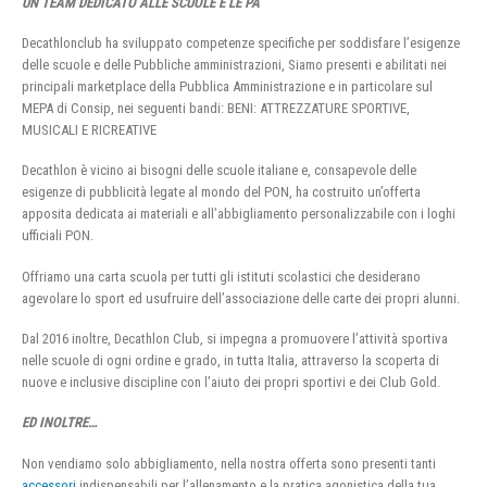
UN TEAM DEDICATO ALLE SCUOLE E LE PA
Decathlonclub ha sviluppato competenze specifiche per soddisfare l’esigenze
delle scuole e delle Pubbliche amministrazioni, Siamo presenti e abilitati nei
principali marketplace della Pubblica Amministrazione e in particolare sul
MEPA di Consip, nei seguenti bandi: BENI: ATTREZZATURE SPORTIVE,
MUSICALI E RICREATIVE
Decathlon è vicino ai bisogni delle scuole italiane e, consapevole delle
esigenze di pubblicità legate al mondo del PON, ha costruito un’offerta
apposita dedicata ai materiali e all’abbigliamento personalizzabile con i loghi
ufficiali PON.
Offriamo una carta scuola per tutti gli istituti scolastici che desiderano
agevolare lo sport ed usufruire dell’associazione delle carte dei propri alunni.
Dal 2016 inoltre, Decathlon Club, si impegna a promuovere l’attività sportiva
nelle scuole di ogni ordine e grado, in tutta Italia, attraverso la scoperta di
nuove e inclusive discipline con l’aiuto dei propri sportivi e dei Club Gold.
ED INOLTRE…
Non vendiamo solo abbigliamento, nella nostra offerta sono presenti tanti
accessori
indispensabili per l’allenamento e la pratica agonistica della tua