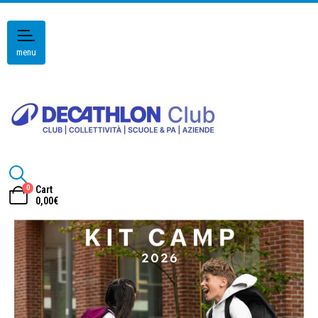
menu
0
Cart
0,00
€