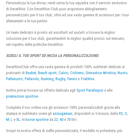
Personalizza la tua divisa, rendi unica la tua squadra con il servizio esclusivo
di Decathlon. Con Decathlon Club puoi acquistare abbigliamento
personalizzato per il tuo club, oltre ad una vasta gamma di accessori per i tuoi
allenamenti e le tue partite.
Un team dedicato è pronto ad ascoltarti ed aiutarti a trovare la miglior
soluzione per il tuo club, garantendoti la miglior qualità prezzo sul mercato,
nel rispetto delle politiche Decathlon.
SCEGLI IL TUO SPORT ED INIZIA LA PERSONALIZZAZIONE:
DecathlonClub offre una vasta gamma di prodotti 100% sublimati dedicati ai
praticanti di
Basket
,
Beach sport
,
Calcio
,
Ciclismo
,
Ginnastica Artistica
,
Nuoto
,
Pallanuoto
,
Pallavolo
,
Running
,
Rugby
,
Tennis
e
Triathlon
.
Inoltre potrai trovare un offerta dedicata agli
Sport Paralimpici
e alle
premiazioni sportive
Completa il tuo ordine con gli accessori 100% personalizzabili grazie alla
stampa in sublimato come gli
asciugamani
, disponibili in 5 misure, dalla
XS
,
S
,
M
,
L
e
XL
, le
borse sportive
da
22
,
40
e
70
litri.
Scopri la nostra offera di cuffie personalizzate, il modello in poliestere, più